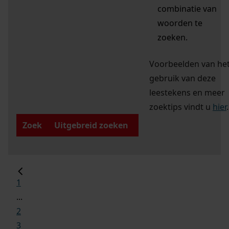
combinatie van
woorden te
zoeken.
Voorbeelden van he
gebruik van deze
leestekens en meer
zoektips vindt u
hier
.
Zoek
Uitgebreid zoeken
1
...
2
3