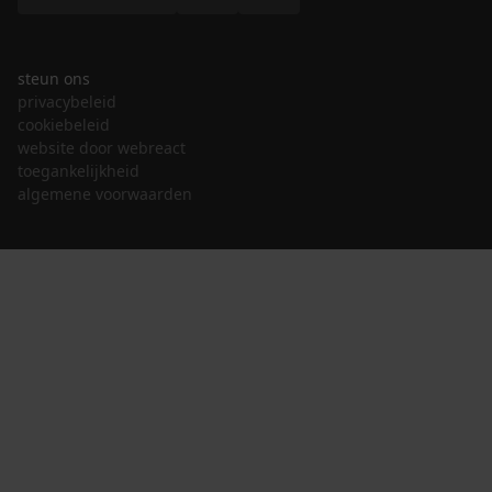
steun ons
privacybeleid
cookiebeleid
website door webreact
toegankelijkheid
algemene voorwaarden