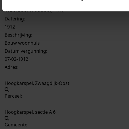
1140
Bouw woonhuis, 1912
Datering
:
1912
Beschrijving:
Bouw woonhuis
Datum vergunning:
07-02-1912
Adres:
Hoogkarspel, Zwaagdijk-Oost
Perceel:
Hoogkarspel, sectie A 6
Gemeente: