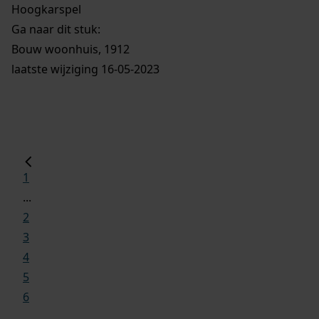
Hoogkarspel
Ga naar dit stuk:
Bouw woonhuis, 1912
laatste wijziging 16-05-2023
1
...
2
3
4
5
6
...