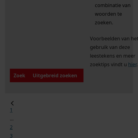
combinatie van
woorden te
zoeken.
Voorbeelden van he
gebruik van deze
leestekens en meer
zoektips vindt u
hier
.
Zoek
Uitgebreid zoeken
1
...
2
3