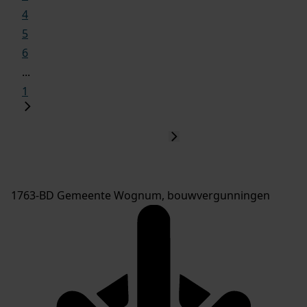
4
5
6
...
1
1763-BD Gemeente Wognum, bouwvergunningen