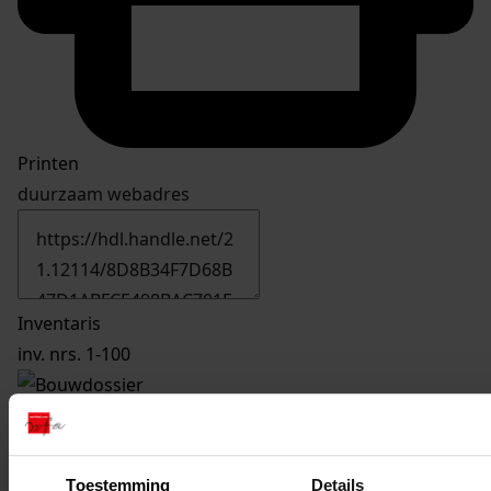
Printen
duurzaam webadres
Inventaris
inv. nrs. 1-100
90
Verbouw woning, 1966
Datering
:
1966
Toestemming
Details