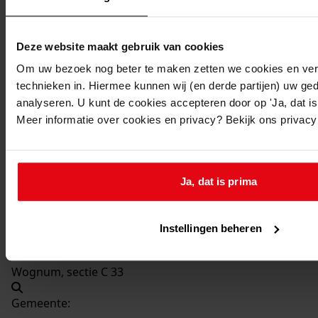
Beschrijving:
Verbouw woning
Deze website maakt gebruik van cookies
Datum vergunning:
03-05-1966
Om uw bezoek nog beter te maken zetten we cookies en verg
technieken in. Hiermee kunnen wij (en derde partijen) uw ge
Adres:
analyseren. U kunt de cookies accepteren door op 'Ja, dat is 
Meer informatie over cookies en privacy? Bekijk ons privac
Wognum, Grote Zomerdijk 11
Nieuw adres:
Ja, dat is prima
Wognum, Grote Zomerdijk 11
Instellingen beheren
Perceel:
Wognum, sectie C 33
Gemeente: