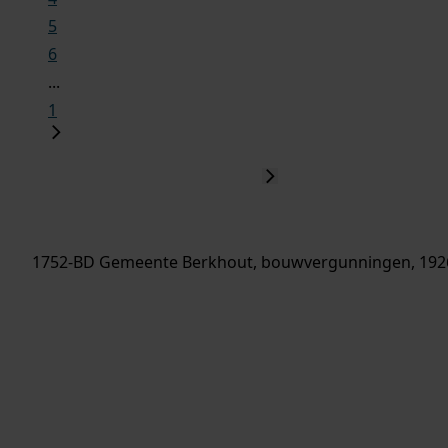
5
6
...
1
1752-BD Gemeente Berkhout, bouwvergunningen, 192