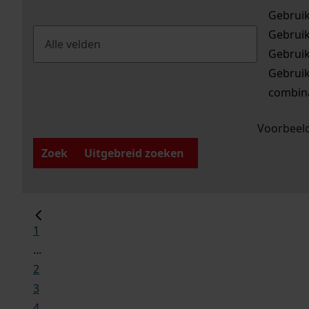
Gebrui
Gebrui
Gebrui
Gebrui
combina
Voorbeeld
Zoek
Uitgebreid zoeken
1
...
2
3
4