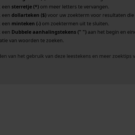
k een
sterretje (*)
om meer letters te vervangen.
k een
dollarteken ($)
voor uw zoekterm voor resultaten die o
k een
minteken (-)
om zoektermen uit te sluiten.
k een
Dubbele aanhalingstekens (" ")
aan het begin en ei
tie van woorden te zoeken.
en van het gebruik van deze leestekens en meer zoektips 