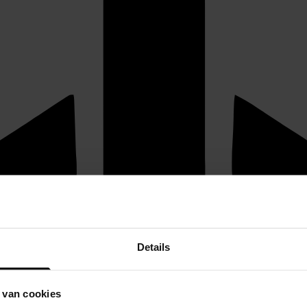
Details
 van cookies