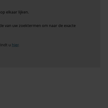
p elkaar lijken.
nde van uw zoektermen om naar de exacte
vindt u
hier
.