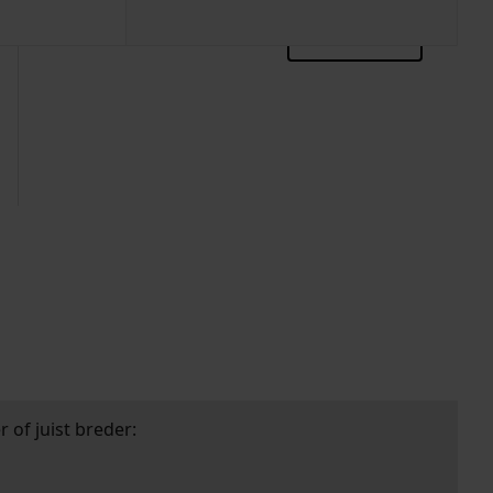
zoektips
 of juist breder: