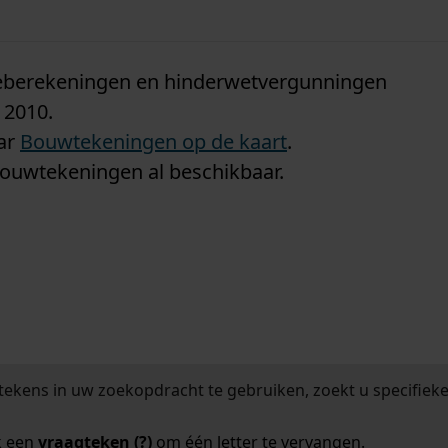
n
tieberekeningen en hinderwetvergunningen
 2010.
aar
Bouwtekeningen op de kaart
.
bouwtekeningen al beschikbaar.
tekens in uw zoekopdracht te gebruiken, zoekt u specifieker
k een
vraagteken (?)
om één letter te vervangen.