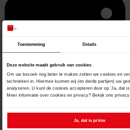
Toestemming
Details
Deze website maakt gebruik van cookies
Printen
Om uw bezoek nog beter te maken zetten we cookies en verg
technieken in. Hiermee kunnen wij (en derde partijen) uw ge
duurzaam webadres
analyseren. U kunt de cookies accepteren door op 'Ja, dat is 
Meer informatie over cookies en privacy? Bekijk ons privac
Inventaris
Ja, dat is prima
Bouwvergunningen uit toegang 1049