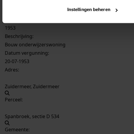
Instellingen beheren
1482
Bouw onderwijzerswoning, 1953
Datering
:
1953
Beschrijving:
Bouw onderwijzerswoning
Datum vergunning:
20-07-1953
Adres:
Zuidermeer, Zuidermeer
Perceel:
Spanbroek, sectie D 534
Gemeente: