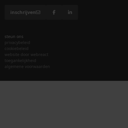
inschrijven
steun ons
privacybeleid
cookiebeleid
website door webreact
toegankelijkheid
algemene voorwaarden