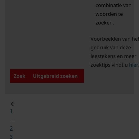
combinatie van
woorden te
zoeken.
Voorbeelden van he
gebruik van deze
leestekens en meer
zoektips vindt u
hier
.
Zoek
Uitgebreid zoeken
1
...
2
3