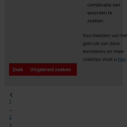
combinatie van
woorden te
zoeken.
Voorbeelden van he
gebruik van deze
leestekens en meer
zoektips vindt u
hier
.
Zoek
Uitgebreid zoeken
1
...
2
3