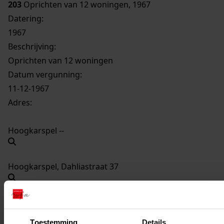
203
Oprichten van 12 woningen, 1967
Datering
:
1967
Beschrijving:
Oprichten van 12 woningen
Datum vergunning:
11-12-1967
Adres:
Hoogkarspel --
Hoogkarspel, Dahliastraat 37
Hoogkarspel, Dahliastraat 39
Toestemming
Details