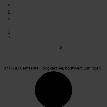
4
5
6
...
1
0717-BD Gemeente Hoogkarspel, bouwvergunningen