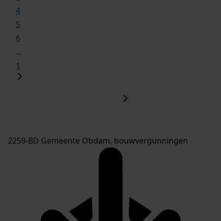
4
5
6
...
1
2259-BD Gemeente Obdam, bouwvergunningen