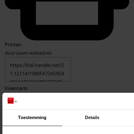
Printen
duurzaam webadres
Inventaris
01. Nrs. 636-699
684
Bouw woning met garage, 1990
Toestemming
Details
Datering
:
1990