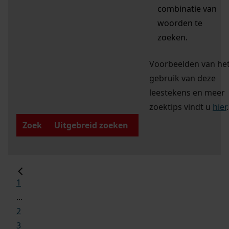
combinatie van
woorden te
zoeken.
Voorbeelden van he
gebruik van deze
leestekens en meer
zoektips vindt u
hier
.
Zoek
Uitgebreid zoeken
1
...
2
3