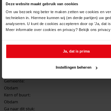
Beschrijving:
Deze website maakt gebruik van cookies
Bouw woning met garage
Om uw bezoek nog beter te maken zetten we cookies en verg
Datum vergunning:
technieken in. Hiermee kunnen wij (en derde partijen) uw ge
analyseren. U kunt de cookies accepteren door op 'Ja, dat is 
19-06-1990
Meer informatie over cookies en privacy? Bekijk ons privac
Adres:
Obdam, Fazant 14
Ja, dat is prima
Perceel:
Instellingen beheren
Obdam, sectie A 1988 gedeeltelijk
Gemeente:
Obdam
Kern of buurt:
Obdam
Ga naar dit stuk: