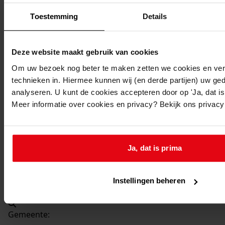
Beschrijving:
Toestemming
Details
Bouwen 3 kV-kast
Datum vergunning:
04-08-1965
Deze website maakt gebruik van cookies
Adres:
Om uw bezoek nog beter te maken zetten we cookies en verg
technieken in. Hiermee kunnen wij (en derde partijen) uw ge
Venhuizen, Burgemeester J. Zijpweg -
analyseren. U kunt de cookies accepteren door op 'Ja, dat is 
Meer informatie over cookies en privacy? Bekijk ons privac
Nieuw adres:
Venhuizen, Burgemeester J. Zijpweg 1
Ja, dat is prima
Perceel:
Instellingen beheren
Venhuizen, sectie E 462
Gemeente: