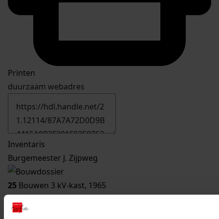
Printen
duurzaam webadres
Inventaris
Burgemeester J. Zijpweg
25
Bouwen 3 kV-kast, 1965
Datering
:
1965