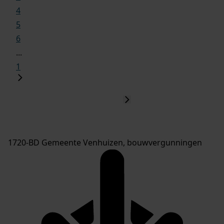
4
5
6
...
1
1720-BD Gemeente Venhuizen, bouwvergunningen