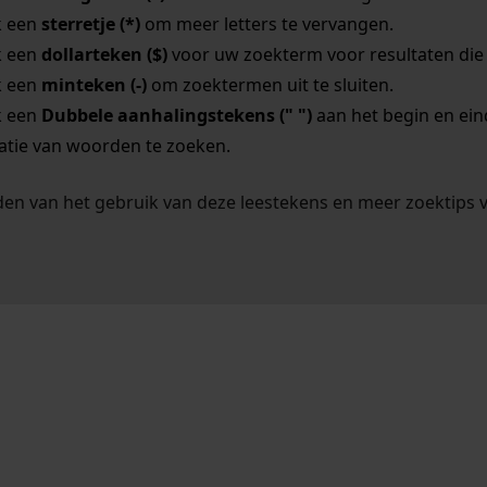
k een
sterretje (*)
om meer letters te vervangen.
k een
dollarteken ($)
voor uw zoekterm voor resultaten die o
k een
minteken (-)
om zoektermen uit te sluiten.
k een
Dubbele aanhalingstekens (" ")
aan het begin en ei
tie van woorden te zoeken.
en van het gebruik van deze leestekens en meer zoektips 