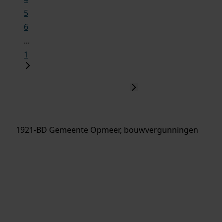
5
6
...
1
1921-BD Gemeente Opmeer, bouwvergunningen