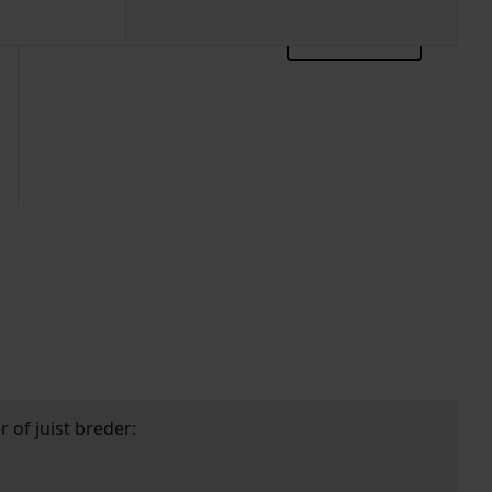
zoektips
 of juist breder: