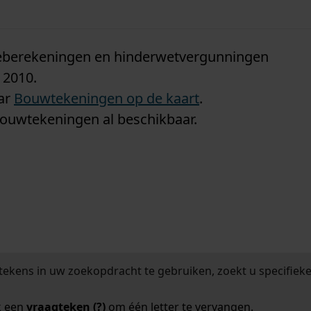
n
tieberekeningen en hinderwetvergunningen
 2010.
aar
Bouwtekeningen op de kaart
.
bouwtekeningen al beschikbaar.
tekens in uw zoekopdracht te gebruiken, zoekt u specifieker
k een
vraagteken (?)
om één letter te vervangen.