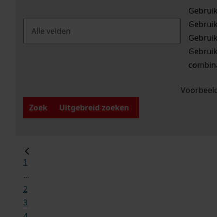
Gebrui
Gebrui
Gebrui
Gebrui
combina
Voorbeeld
Zoek
Uitgebreid zoeken
1
...
2
3
4