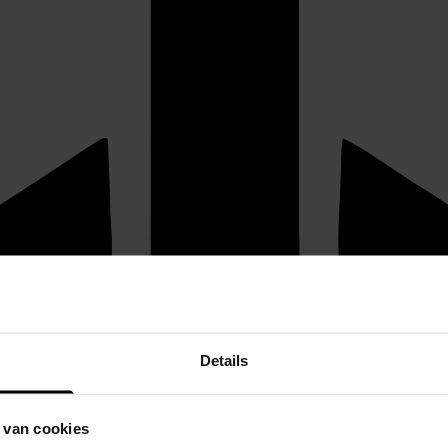
Details
 van cookies