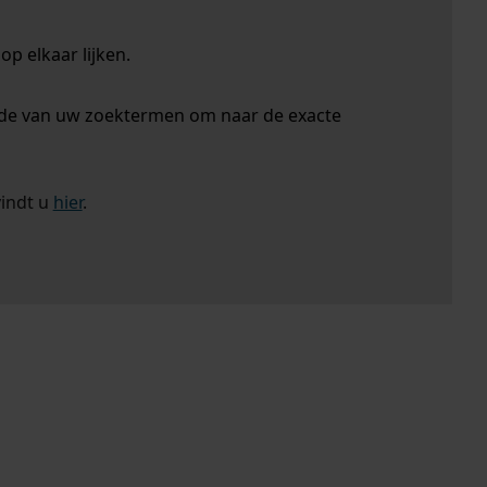
p elkaar lijken.
nde van uw zoektermen om naar de exacte
vindt u
hier
.