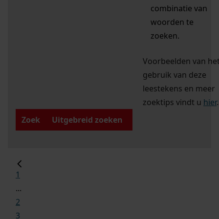
combinatie van
woorden te
zoeken.
Voorbeelden van he
gebruik van deze
leestekens en meer
zoektips vindt u
hier
.
Zoek
Uitgebreid zoeken
1
...
2
3