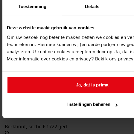
Datering
:
Toestemming
Details
1971
Beschrijving:
Deze website maakt gebruik van cookies
Bouw 17 verkoopwoningen met garage/berging
Datum vergunning:
Om uw bezoek nog beter te maken zetten we cookies en verg
technieken in. Hiermee kunnen wij (en derde partijen) uw ge
14-10-1971
analyseren. U kunt de cookies accepteren door op 'Ja, dat is 
Adres:
Meer informatie over cookies en privacy? Bekijk ons privac
De Goorn, Overdorpstraat 26, 28, 30, 32, 34, 36, 38, 40,
42, 44, 46, 48, 50, 52, 54, 56, 58, 26 - 58 even
Nieuw adres:
Ja, dat is prima
De Goorn, Overdorpstraat 26 - 58 even
Instellingen beheren
Perceel:
Berkhout, sectie F 1722 ged