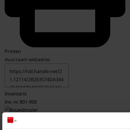
Printen
duurzaam webadres
Inventaris
Inv. nr. 801-900
875
Bouw 17 verkoopwoningen met garage/berging,
1971