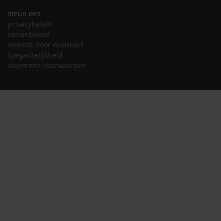
steun ons
privacybeleid
cookiebeleid
website door webreact
toegankelijkheid
algemene voorwaarden