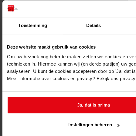
Toestemming
Details
Deze website maakt gebruik van cookies
Om uw bezoek nog beter te maken zetten we cookies en verg
technieken in. Hiermee kunnen wij (en derde partijen) uw ge
analyseren. U kunt de cookies accepteren door op 'Ja, dat is 
Printen
Meer informatie over cookies en privacy? Bekijk ons privac
duurzaam webadres
Ja, dat is prima
Inventaris
Instellingen beheren
Bouwvergunningen uit toegang 1049