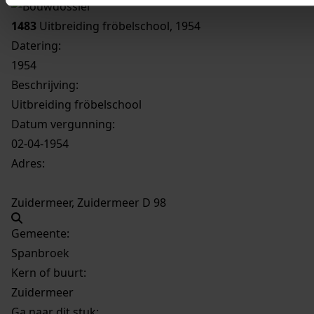
1483
Uitbreiding fröbelschool, 1954
Datering
:
1954
Beschrijving:
Uitbreiding fröbelschool
Datum vergunning:
02-04-1954
Adres:
Zuidermeer, Zuidermeer D 98
Gemeente:
Spanbroek
Kern of buurt:
Zuidermeer
Ga naar dit stuk: