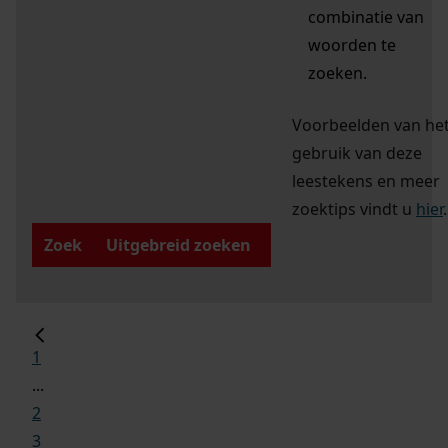
combinatie van
woorden te
zoeken.
Voorbeelden van he
gebruik van deze
leestekens en meer
zoektips vindt u
hier
.
Zoek
Uitgebreid zoeken
1
...
2
3