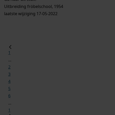
Uitbreiding fröbelschool, 1954
laatste wijziging 17-05-2022
1
...
2
3
4
5
6
...
1