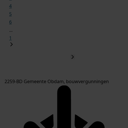
4
5
6
...
1
2259-BD Gemeente Obdam, bouwvergunningen