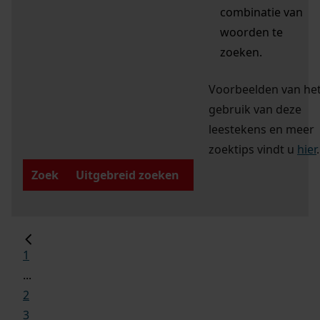
combinatie van
woorden te
zoeken.
Voorbeelden van he
gebruik van deze
leestekens en meer
zoektips vindt u
hier
.
Zoek
Uitgebreid zoeken
1
...
2
3