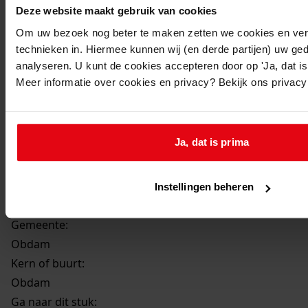
Beschrijving:
Deze website maakt gebruik van cookies
Bouw woning met garage
Om uw bezoek nog beter te maken zetten we cookies en verg
Datum vergunning:
technieken in. Hiermee kunnen wij (en derde partijen) uw ge
analyseren. U kunt de cookies accepteren door op 'Ja, dat is 
15-05-1990
Meer informatie over cookies en privacy? Bekijk ons privac
Adres:
Obdam, Fazant 8
Ja, dat is prima
Perceel:
Instellingen beheren
Obdam, sectie A 1988 gedeeltelijk
Gemeente:
Obdam
Kern of buurt:
Obdam
Ga naar dit stuk: