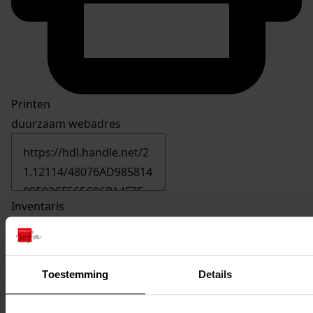
Printen
duurzaam webadres
Inventaris
01. Nrs. 636-699
664
Bouw woning met garage, 1990
Toestemming
Details
Datering
:
1990