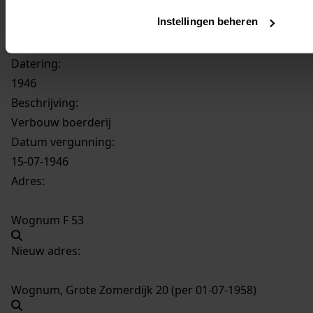
inv. nrs. 1501-1600
Instellingen beheren
1551
Verbouw boerderij, 1946
Datering
:
1946
Beschrijving:
Verbouw boerderij
Datum vergunning:
15-07-1946
Adres:
Wognum F 53
Nieuw adres:
Wognum, Grote Zomerdijk 20 (per 01-07-1958)