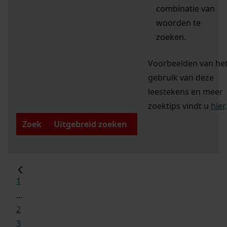
combinatie van
woorden te
zoeken.
Voorbeelden van he
gebruik van deze
leestekens en meer
zoektips vindt u
hier
.
Zoek
Uitgebreid zoeken
1
...
2
3