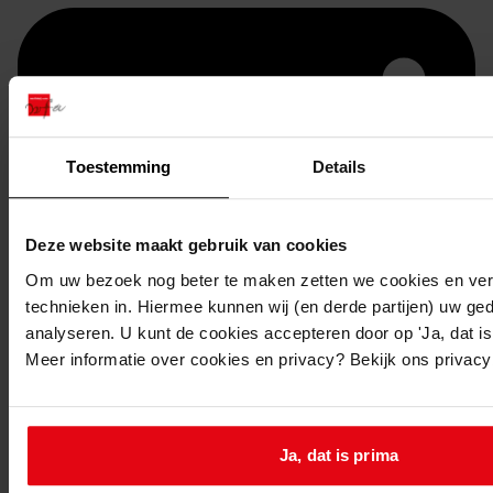
Toestemming
Details
Deze website maakt gebruik van cookies
Om uw bezoek nog beter te maken zetten we cookies en verg
Printen
technieken in. Hiermee kunnen wij (en derde partijen) uw ge
analyseren. U kunt de cookies accepteren door op 'Ja, dat is 
duurzaam webadres
Meer informatie over cookies en privacy? Bekijk ons privac
Ja, dat is prima
Inventaris