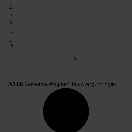
4
5
6
...
1
1763-BD Gemeente Wognum, bouwvergunningen