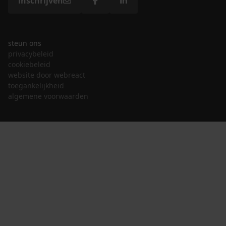
inschrijven
steun ons
privacybeleid
cookiebeleid
website door webreact
toegankelijkheid
algemene voorwaarden