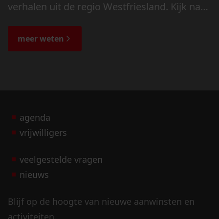
verhalen uit de regio Westfriesland. Kijk naar
de veranderingen in het landschap en lees
de bijzondere verhalen.
meer weten
agenda
vrijwilligers
veelgestelde vragen
nieuws
Blijf op de hoogte van nieuwe aanwinsten en
activiteiten.