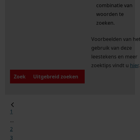
combinatie van
woorden te
zoeken.
Voorbeelden van he
gebruik van deze
leestekens en meer
zoektips vindt u
hier
.
Zoek
Uitgebreid zoeken
1
...
2
3