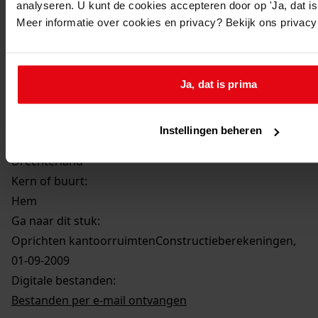
analyseren. U kunt de cookies accepteren door op 'Ja, dat is 
Oprichten kantoorruimtenConstructieberekeningen
Meer informatie over cookies en privacy? Bekijk ons privac
Datum vergunning:
01-09-2009
Adres:
Ja, dat is prima
Drechterland, Groeneweg 7
Instellingen beheren
Gemeente:
Drechterland
Kern of buurt:
Hem
Ga naar dit stuk:
Oprichten kantoorruimtenConstructieberekeningen,
01-09-2009
Digitale bestanden:
Bestanden per e-mail ontvangen