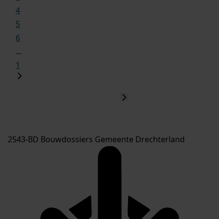
4
5
6
...
1
2543-BD Bouwdossiers Gemeente Drechterland