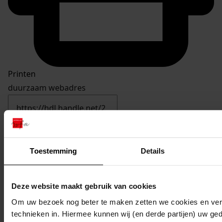
Printen
duurzaam webadres
Toestemming
Details
989
Oprichten
kantoorruimtenConstructieberekeningen, 01-09-2009
Deze website maakt gebruik van cookies
Datering
:
01-09-2009
Om uw bezoek nog beter te maken zetten we cookies en verg
technieken in. Hiermee kunnen wij (en derde partijen) uw ge
Beschrijving: