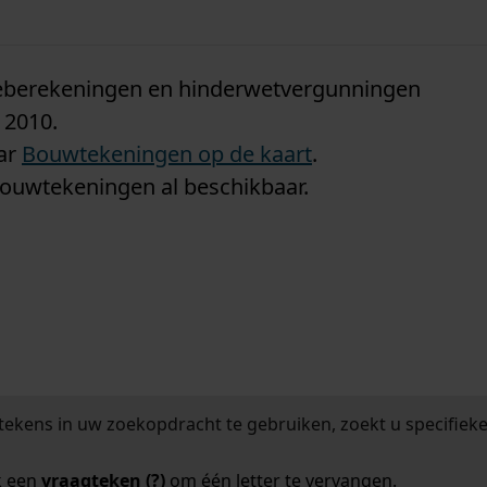
n
tieberekeningen en hinderwetvergunningen
 2010.
aar
Bouwtekeningen op de kaart
.
bouwtekeningen al beschikbaar.
tekens in uw zoekopdracht te gebruiken, zoekt u specifieker
k een
vraagteken (?)
om één letter te vervangen.