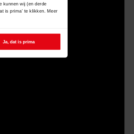
e kunnen wij (en derde
t is prima' te klikken. Meer
Ja, dat is prima