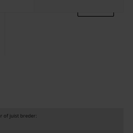
zoektips
 of juist breder: