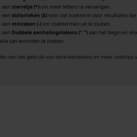
k een
sterretje (*)
om meer letters te vervangen.
k een
dollarteken ($)
voor uw zoekterm voor resultaten die o
k een
minteken (-)
om zoektermen uit te sluiten.
k een
Dubbele aanhalingstekens (" ")
aan het begin en ei
tie van woorden te zoeken.
en van het gebruik van deze leestekens en meer zoektips 