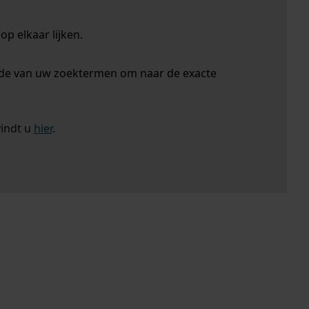
p elkaar lijken.
nde van uw zoektermen om naar de exacte
vindt u
hier
.