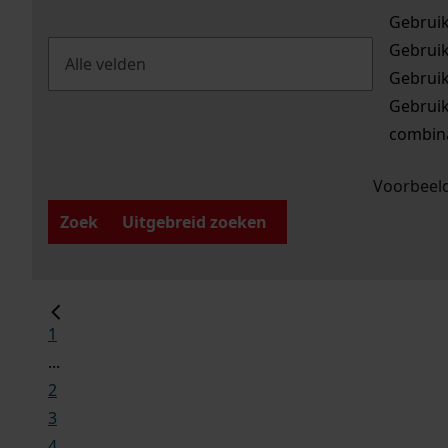
Gebrui
Gebrui
Gebrui
Gebrui
combina
Voorbeeld
Zoek
Uitgebreid zoeken
1
...
2
3
4