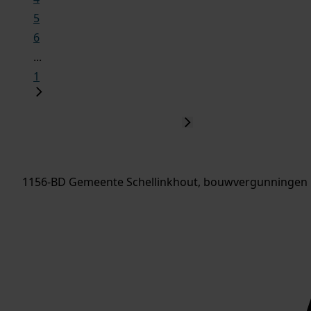
5
6
...
1
1156-BD Gemeente Schellinkhout, bouwvergunningen