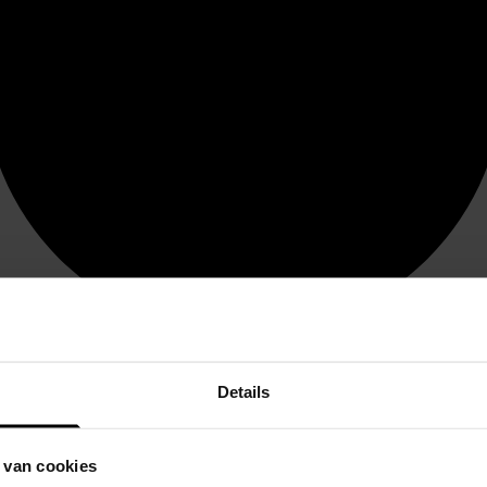
Details
 van cookies