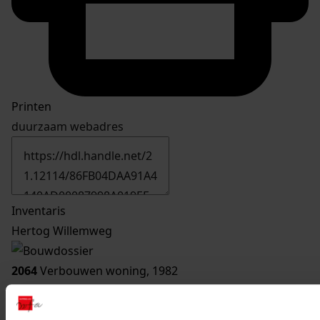
Printen
duurzaam webadres
Inventaris
Hertog Willemweg
2064
Verbouwen woning, 1982
Datering
:
1982