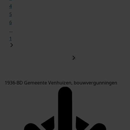
4
5
6
...
1
1936-BD Gemeente Venhuizen, bouwvergunningen