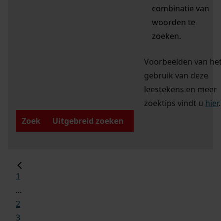
combinatie van
woorden te
zoeken.
Voorbeelden van he
gebruik van deze
leestekens en meer
zoektips vindt u
hier
.
Zoek
Uitgebreid zoeken
1
...
2
3