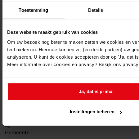
Beschrijving:
Toestemming
Details
Verbouwen woning
Datum vergunning:
19-07-1982
Deze website maakt gebruik van cookies
Adres:
Om uw bezoek nog beter te maken zetten we cookies en verg
technieken in. Hiermee kunnen wij (en derde partijen) uw ge
Hem, Hertog Willemweg 52
analyseren. U kunt de cookies accepteren door op 'Ja, dat is 
Meer informatie over cookies en privacy? Bekijk ons privac
Nieuw adres:
Hem, Hertog Willemweg 52
Ja, dat is prima
Perceel:
Instellingen beheren
Venhuizen, sectie G 1319
Gemeente: