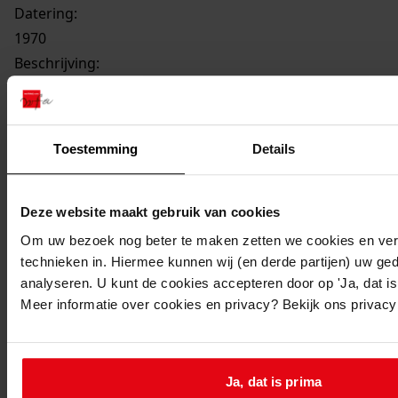
Datering
:
1970
Beschrijving:
Bouw 23 verkoopwoningen met bergingen of garages
Datum vergunning:
22-09-1970
Toestemming
Details
Adres:
De Goorn, Overdorpstraat 49, 51, 53, 55, 57, 59, 61, 63
De Goorn, Pastoor Lemeerstraat 42, 43, 44, 45, 46, 47,
Deze website maakt gebruik van cookies
48
Om uw bezoek nog beter te maken zetten we cookies en verg
De Goorn, Tulpenhof 25, 27, 29, 31, 33, 35, 37, 39
technieken in. Hiermee kunnen wij (en derde partijen) uw ge
analyseren. U kunt de cookies accepteren door op 'Ja, dat is 
Nieuw adres:
Meer informatie over cookies en privacy? Bekijk ons privac
De Goorn, Tulpenhof / Past. Lemeerstraat /
Overdorpstraat 25 - 39 oneven / 42 - 48 / 49 - 63
Ja, dat is prima
oneven