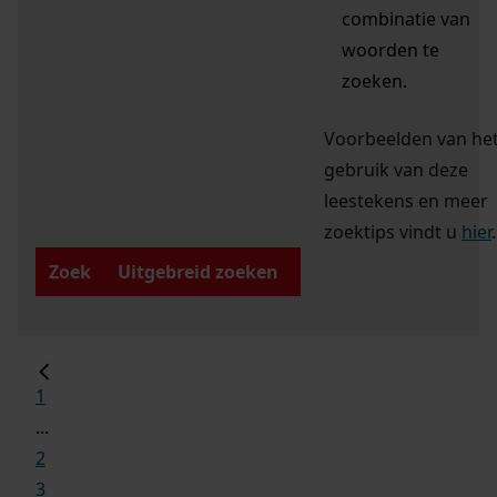
combinatie van
woorden te
zoeken.
Voorbeelden van he
gebruik van deze
leestekens en meer
zoektips vindt u
hier
.
Zoek
Uitgebreid zoeken
1
...
2
3