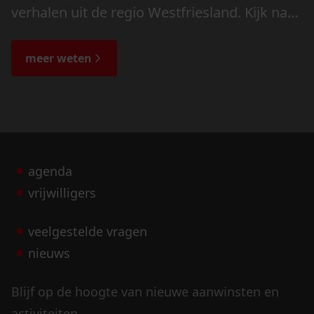
verhalen uit de regio Westfriesland. Kijk naar
de veranderingen in het landschap en lees
de bijzondere verhalen.
meer weten
agenda
vrijwilligers
veelgestelde vragen
nieuws
Blijf op de hoogte van nieuwe aanwinsten en
activiteiten.