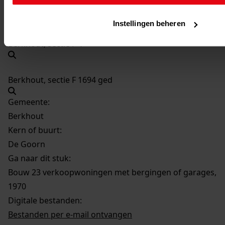
Perceel:
Instellingen beheren
Berkhout, sectie F 4
Berkhout, sectie F 1694 ged
Gemeente:
Berkhout
Kern of buurt:
De Goorn
Ga naar dit stuk:
Bouw 23 verkoopwoningen met bergingen of garages,
1970
Digitale bestanden:
Bestanden per e-mail ontvangen