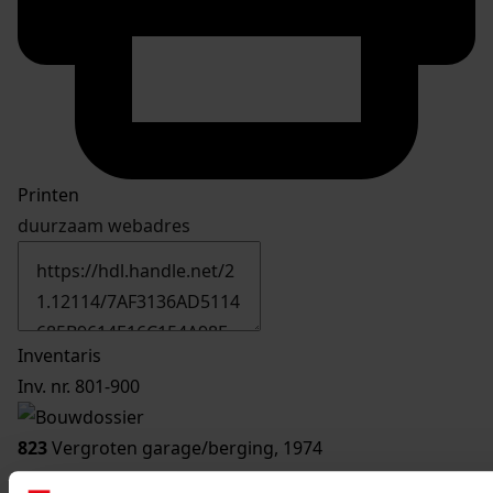
Printen
duurzaam webadres
Inventaris
Inv. nr. 801-900
823
Vergroten garage/berging, 1974
Datering
: