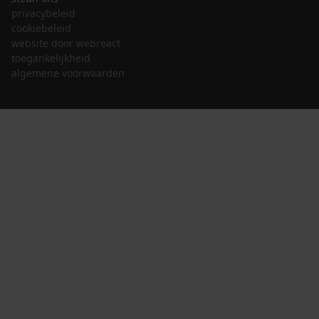
privacybeleid
cookiebeleid
website door webreact
toegankelijkheid
algemene voorwaarden