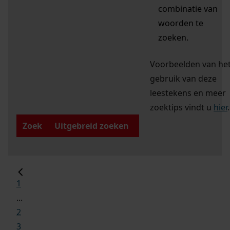
combinatie van
woorden te
zoeken.
Voorbeelden van he
gebruik van deze
leestekens en meer
zoektips vindt u
hier
.
Zoek
Uitgebreid zoeken
1
...
2
3