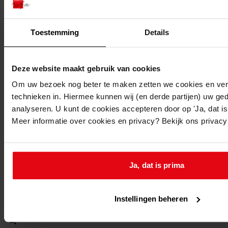
1974
Beschrijving:
Toestemming
Details
Vergroten garage/berging
Datum vergunning:
13-06-1974
Deze website maakt gebruik van cookies
Adres:
Om uw bezoek nog beter te maken zetten we cookies en verg
technieken in. Hiermee kunnen wij (en derde partijen) uw ge
De Goorn, Overdorpstraat 27
analyseren. U kunt de cookies accepteren door op 'Ja, dat is 
Meer informatie over cookies en privacy? Bekijk ons privac
Nieuw adres:
De Goorn, Overdorpstraat 27
Ja, dat is prima
Perceel:
Instellingen beheren
Berkhout, sectie F 4