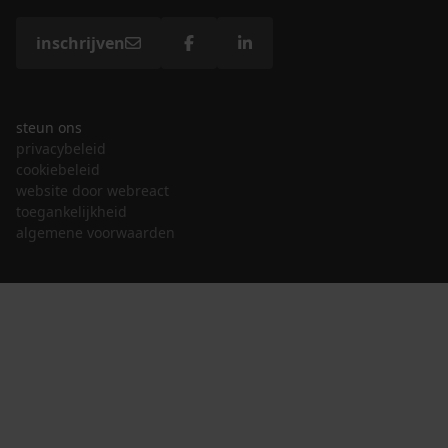
inschrijven
steun ons
privacybeleid
cookiebeleid
website door webreact
toegankelijkheid
algemene voorwaarden