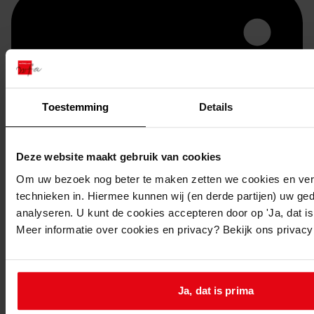
Toestemming
Details
Deze website maakt gebruik van cookies
Printen
Om uw bezoek nog beter te maken zetten we cookies en verg
technieken in. Hiermee kunnen wij (en derde partijen) uw ge
duurzaam webadres
analyseren. U kunt de cookies accepteren door op 'Ja, dat is 
Meer informatie over cookies en privacy? Bekijk ons privac
Inventaris
Ja, dat is prima
Bouwvergunningen uit toegang 1049