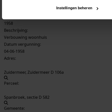
Instellingen beheren
1276
Verbouwing woonhuis, 1958
Datering
:
1958
Beschrijving:
Verbouwing woonhuis
Datum vergunning:
04-06-1958
Adres:
Zuidermeer, Zuidermeer D 106a
Perceel:
Spanbroek, sectie D 582
Gemeente: