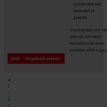
combinatie van
woorden te
zoeken.
Voorbeelden van he
gebruik van deze
leestekens en meer
zoektips vindt u
hier
.
Zoek
Uitgebreid zoeken
1
...
2
3