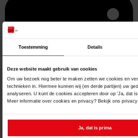
Toestemming
Details
Deze website maakt gebruik van cookies
Printen
Om uw bezoek nog beter te maken zetten we cookies en verg
technieken in. Hiermee kunnen wij (en derde partijen) uw ge
duurzaam webadres
analyseren. U kunt de cookies accepteren door op 'Ja, dat is 
Meer informatie over cookies en privacy? Bekijk ons privac
Inventaris
Ja, dat is prima
Bouwvergunningen uit toegang 1049