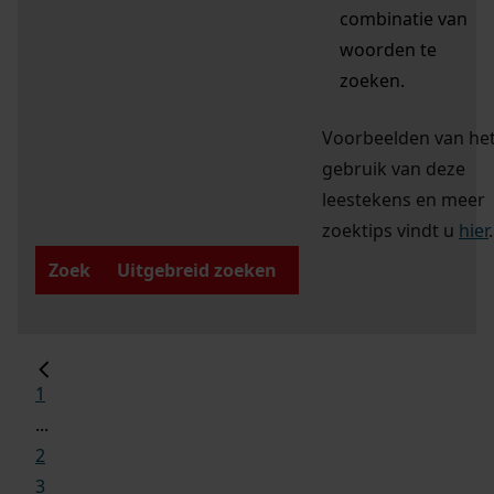
combinatie van
woorden te
zoeken.
Voorbeelden van he
gebruik van deze
leestekens en meer
zoektips vindt u
hier
.
Zoek
Uitgebreid zoeken
1
...
2
3