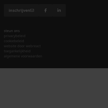
inschrijven
steun ons
privacybeleid
cookiebeleid
website door webreact
toegankelijkheid
algemene voorwaarden