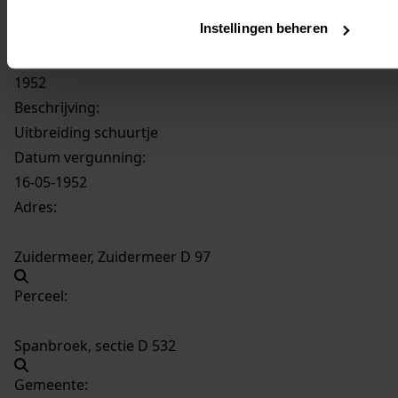
Instellingen beheren
1314
Uitbreiding schuurtje, 1952
Datering
:
1952
Beschrijving:
Uitbreiding schuurtje
Datum vergunning:
16-05-1952
Adres:
Zuidermeer, Zuidermeer D 97
Perceel:
Spanbroek, sectie D 532
Gemeente: