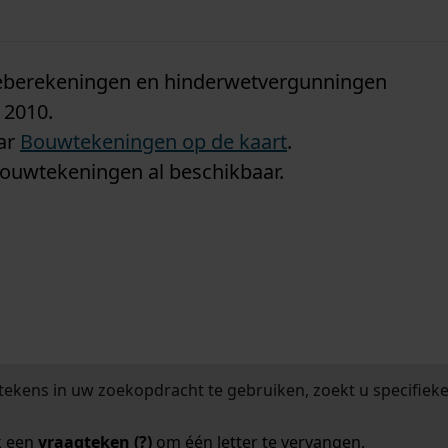
n
tieberekeningen en hinderwetvergunningen
 2010.
aar
Bouwtekeningen op de kaart
.
bouwtekeningen al beschikbaar.
tekens in uw zoekopdracht te gebruiken, zoekt u specifieker
k een
vraagteken (?)
om één letter te vervangen.