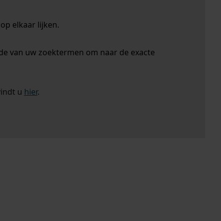
p elkaar lijken.
nde van uw zoektermen om naar de exacte
vindt u
hier
.