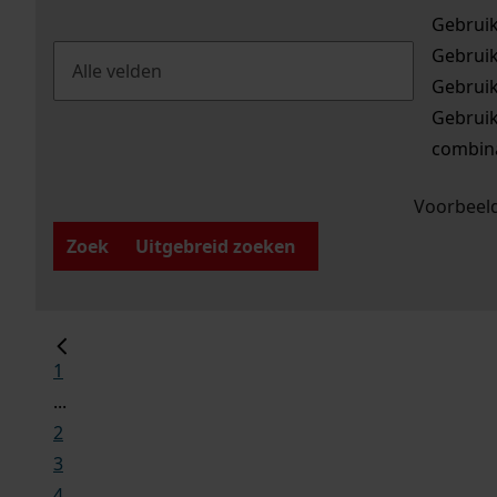
Gebrui
Gebrui
Gebrui
Gebrui
combina
Voorbeeld
Zoek
Uitgebreid zoeken
1
...
2
3
4