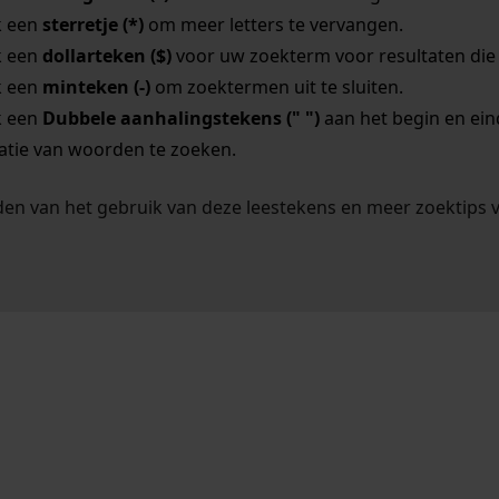
k een
sterretje (*)
om meer letters te vervangen.
k een
dollarteken ($)
voor uw zoekterm voor resultaten die o
k een
minteken (-)
om zoektermen uit te sluiten.
k een
Dubbele aanhalingstekens (" ")
aan het begin en ei
tie van woorden te zoeken.
en van het gebruik van deze leestekens en meer zoektips 