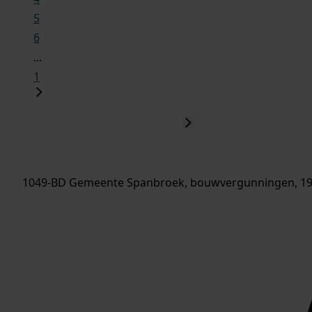
5
6
...
1
1049-BD Gemeente Spanbroek, bouwvergunningen, 19