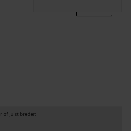
zoektips
 of juist breder: