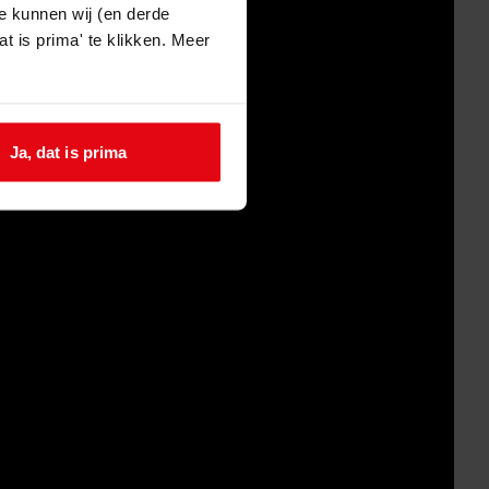
e kunnen wij (en derde
t is prima' te klikken. Meer
Ja, dat is prima