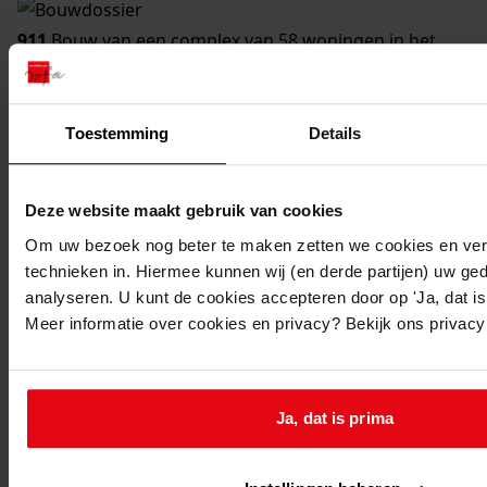
911
Bouw van een complex van 58 woningen in het
bestemmingsplan Randwijk, 24-01-1967
Datering
:
24-01-1967
Toestemming
Details
Beschrijving:
Bouw van een complex van 58 woningen in het
Deze website maakt gebruik van cookies
bestemmingsplan Randwijk
Om uw bezoek nog beter te maken zetten we cookies en verg
Adres:
technieken in. Hiermee kunnen wij (en derde partijen) uw ge
Medemblik, Bijltjeshof 3, 5, 7, 9, 11, 13, 15
analyseren. U kunt de cookies accepteren door op 'Ja, dat is 
Medemblik, Bottelierstraat 1, 3, 5, 7, 9, 11, 13, 15, 17,
Meer informatie over cookies en privacy? Bekijk ons privac
19, 21, 23, 25, 27, 29, 31, 33, 35, 37, 39, 41
Medemblik, Konstabelstraat 2, 4, 6, 8, 10, 12, 14, 16, 18,
20, 22, 24, 26, 28, 30, 32, 34, 36, 38, 40, 42
Ja, dat is prima
Medemblik, Kuipershof 2, 4, 6, 8, 10, 12, 14, 16
Nieuw adres: