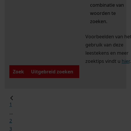
combinatie van
woorden te
zoeken.
Voorbeelden van he
gebruik van deze
leestekens en meer
zoektips vindt u
hier
.
Zoek
Uitgebreid zoeken
1
...
2
3