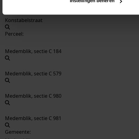
Instellingen beheren
Medemblik, Bijltjeshof, Kuipershof, Bottelierstraat,
Konstabelstraat
Perceel:
Medemblik, sectie C 184
Medemblik, sectie C 579
Medemblik, sectie C 980
Medemblik, sectie C 981
Gemeente: