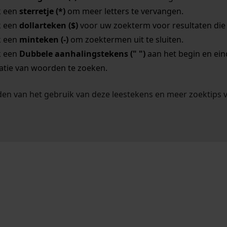
k een
sterretje (*)
om meer letters te vervangen.
k een
dollarteken ($)
voor uw zoekterm voor resultaten die o
k een
minteken (-)
om zoektermen uit te sluiten.
k een
Dubbele aanhalingstekens (" ")
aan het begin en ei
tie van woorden te zoeken.
en van het gebruik van deze leestekens en meer zoektips 