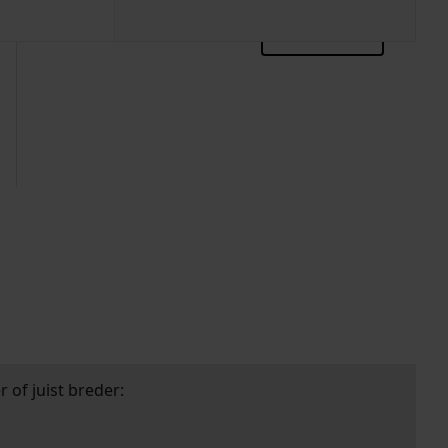
zoektips
 of juist breder: