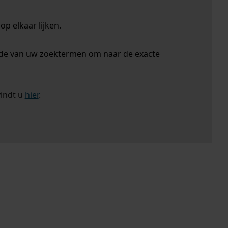
p elkaar lijken.
nde van uw zoektermen om naar de exacte
vindt u
hier
.