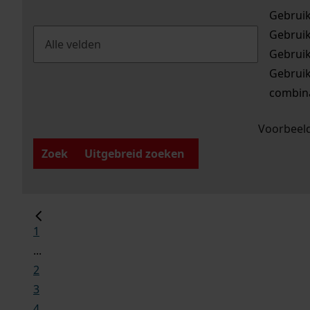
Gebrui
Gebrui
Gebrui
Gebrui
combina
Voorbeeld
Zoek
Uitgebreid zoeken
1
...
2
3
4