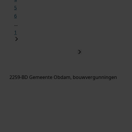
5
6
...
1
2259-BD Gemeente Obdam, bouwvergunningen