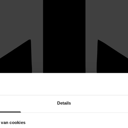
Details
 van cookies