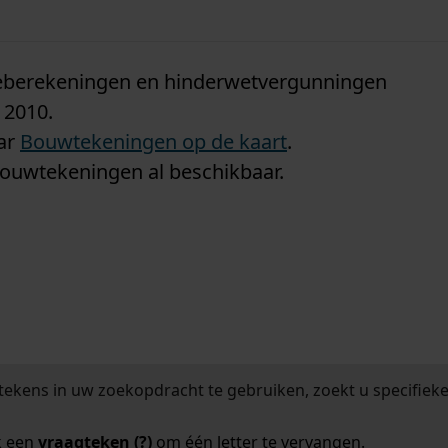
n
tieberekeningen en hinderwetvergunningen
 2010.
aar
Bouwtekeningen op de kaart
.
bouwtekeningen al beschikbaar.
tekens in uw zoekopdracht te gebruiken, zoekt u specifieker
k een
vraagteken (?)
om één letter te vervangen.