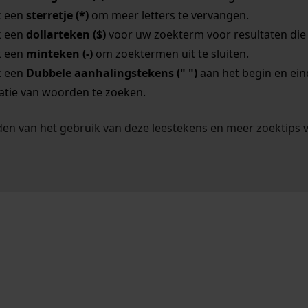
k een
sterretje (*)
om meer letters te vervangen.
k een
dollarteken ($)
voor uw zoekterm voor resultaten die o
k een
minteken (-)
om zoektermen uit te sluiten.
k een
Dubbele aanhalingstekens (" ")
aan het begin en ei
tie van woorden te zoeken.
en van het gebruik van deze leestekens en meer zoektips 