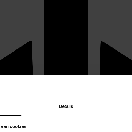
Details
 van cookies