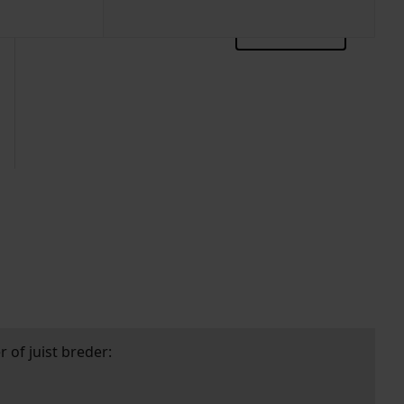
zoektips
 of juist breder: