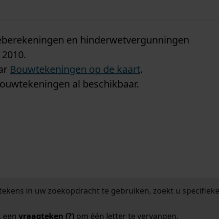
n
tieberekeningen en hinderwetvergunningen
 2010.
aar
Bouwtekeningen op de kaart
.
bouwtekeningen al beschikbaar.
tekens in uw zoekopdracht te gebruiken, zoekt u specifieker
k een
vraagteken (?)
om één letter te vervangen.