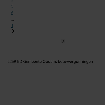
5
6
...
1
2259-BD Gemeente Obdam, bouwvergunningen