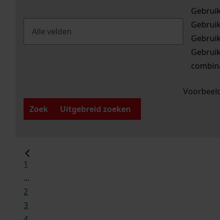
Gebrui
Gebrui
Gebrui
Gebrui
combina
Voorbeeld
Zoek
Uitgebreid zoeken
1
...
2
3
4