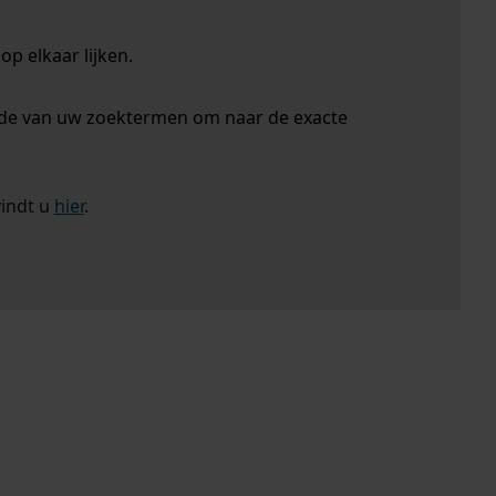
p elkaar lijken.
nde van uw zoektermen om naar de exacte
vindt u
hier
.