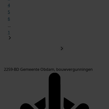
4
5
6
...
1
2259-BD Gemeente Obdam, bouwvergunningen