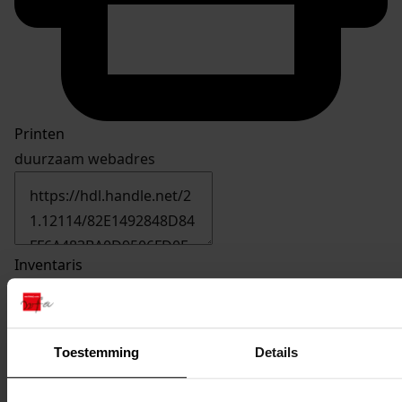
Printen
duurzaam webadres
Inventaris
01. Nrs. 636-699
678
Bouw woning met garage, 1990
Toestemming
Details
Datering
:
1990