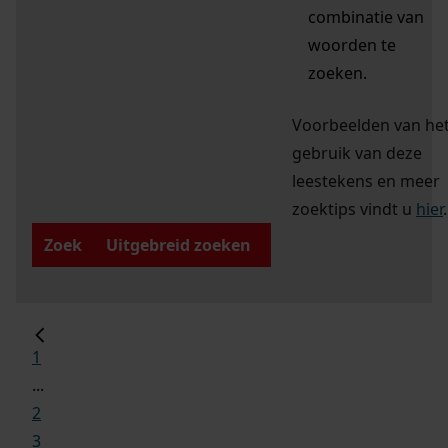
combinatie van
woorden te
zoeken.
Voorbeelden van he
gebruik van deze
leestekens en meer
zoektips vindt u
hier
.
Zoek
Uitgebreid zoeken
1
...
2
3