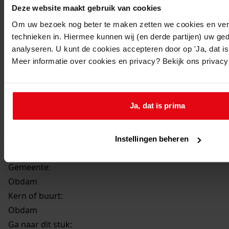
Beschrijving:
Deze website maakt gebruik van cookies
Bouw woning met garage
Om uw bezoek nog beter te maken zetten we cookies en verg
Datum vergunning:
technieken in. Hiermee kunnen wij (en derde partijen) uw ge
analyseren. U kunt de cookies accepteren door op 'Ja, dat is 
19-06-1990
Meer informatie over cookies en privacy? Bekijk ons privac
Adres:
Obdam, Fazant 6
Ja, dat is prima
Perceel:
Instellingen beheren
Obdam, sectie A 1988 gedeeltelijk
Gemeente:
Obdam
Kern of buurt:
Obdam
Ga naar dit stuk: