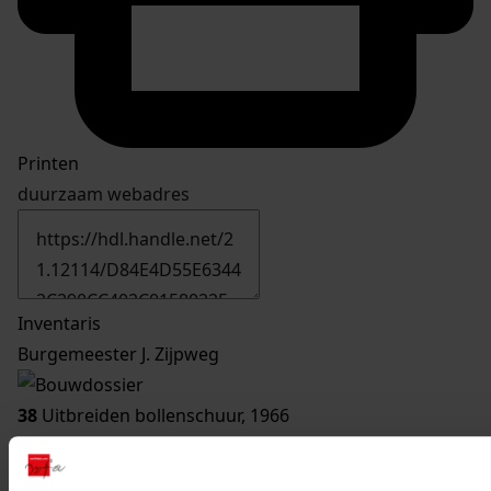
Printen
duurzaam webadres
Inventaris
Burgemeester J. Zijpweg
38
Uitbreiden bollenschuur, 1966
Datering
:
1966