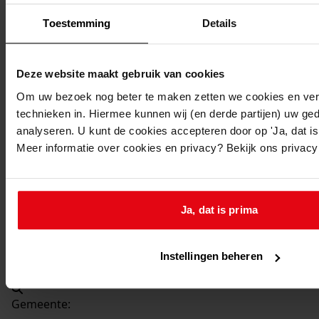
Beschrijving:
Toestemming
Details
Uitbreiden bollenschuur
Datum vergunning:
09-09-1966
Deze website maakt gebruik van cookies
Adres:
Om uw bezoek nog beter te maken zetten we cookies en verg
technieken in. Hiermee kunnen wij (en derde partijen) uw ge
Venhuizen, Burgemeester J. Zijpweg 21
analyseren. U kunt de cookies accepteren door op 'Ja, dat is 
Meer informatie over cookies en privacy? Bekijk ons privac
Nieuw adres:
Venhuizen, Burgemeester J. Zijpweg 21
Ja, dat is prima
Perceel:
Instellingen beheren
Venhuizen, sectie E 1245
Gemeente: