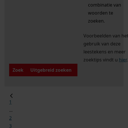
combinatie van
woorden te
zoeken.
Voorbeelden van he
gebruik van deze
leestekens en meer
zoektips vindt u
hier
.
Zoek
Uitgebreid zoeken
1
...
2
3