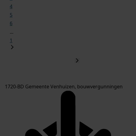
4
5
6
...
1
1720-BD Gemeente Venhuizen, bouwvergunningen