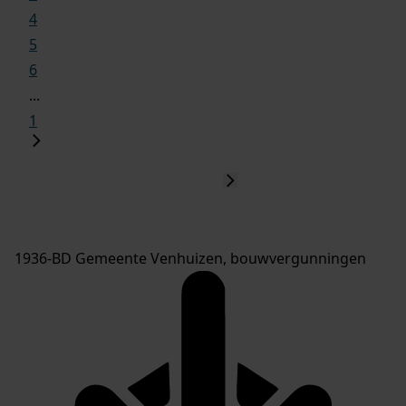
4
5
6
...
1
1936-BD Gemeente Venhuizen, bouwvergunningen