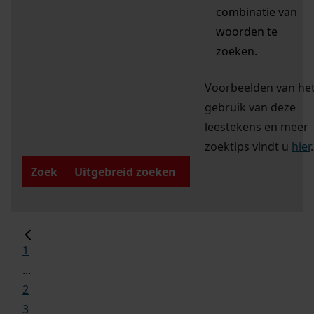
combinatie van
woorden te
zoeken.
Voorbeelden van he
gebruik van deze
leestekens en meer
zoektips vindt u
hier
.
Zoek
Uitgebreid zoeken
1
...
2
3