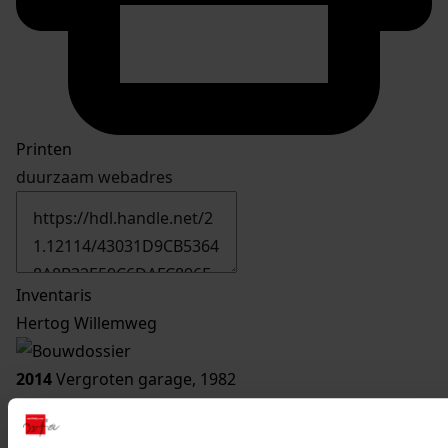
Printen
duurzaam webadres
Inventaris
Hertog Willemweg
2014
Vergroten garage, 1982
Datering
:
1982