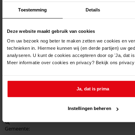
Beschrijving:
Toestemming
Details
Vergroten garage
Datum vergunning:
30-11-1982
Deze website maakt gebruik van cookies
Adres:
Om uw bezoek nog beter te maken zetten we cookies en verg
technieken in. Hiermee kunnen wij (en derde partijen) uw ge
Hem, Hertog Willemweg 16
analyseren. U kunt de cookies accepteren door op 'Ja, dat is 
Meer informatie over cookies en privacy? Bekijk ons privac
Nieuw adres:
Hem, Hertog Willemweg 16
Ja, dat is prima
Perceel:
Instellingen beheren
Venhuizen, sectie G 608
Gemeente: