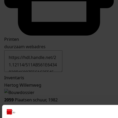
Printen
duurzaam webadres
Inventaris
Hertog Willemweg
2059
Plaatsen schuur, 1982
Datering
:
1982