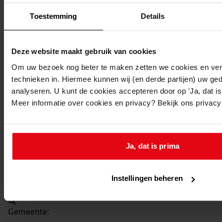
Beschrijving:
Toestemming
Details
Plaatsen schuur
Datum vergunning:
02-03-1982
Deze website maakt gebruik van cookies
Adres:
Om uw bezoek nog beter te maken zetten we cookies en verg
technieken in. Hiermee kunnen wij (en derde partijen) uw ge
Hem, Hertog Willemweg 48
analyseren. U kunt de cookies accepteren door op 'Ja, dat is 
Meer informatie over cookies en privacy? Bekijk ons privac
Nieuw adres:
Hem, Hertog Willemweg 48
Ja, dat is prima
Perceel:
Instellingen beheren
Venhuizen, sectie G 1316
Gemeente: