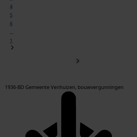
4
5
6
...
1
1936-BD Gemeente Venhuizen, bouwvergunningen