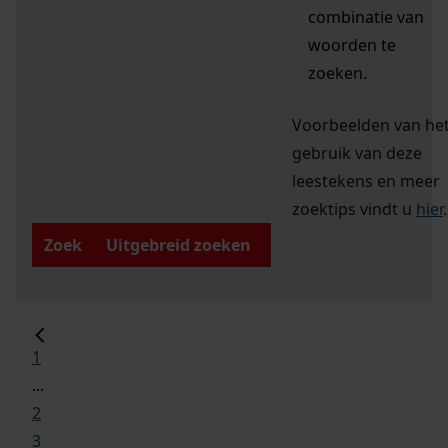
combinatie van
woorden te
zoeken.
Voorbeelden van he
gebruik van deze
leestekens en meer
zoektips vindt u
hier
.
Zoek
Uitgebreid zoeken
1
...
2
3