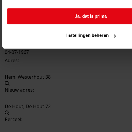
333
Vernieuwen van een hooiberging, 1967
Datering
:
Ja, dat is prima
1967
Beschrijving:
Vernieuwen van een hooiberging
Instellingen beheren
Datum vergunning:
04-07-1967
Adres:
Hem, Westerhout 38
Nieuw adres:
De Hout, De Hout 72
Perceel: