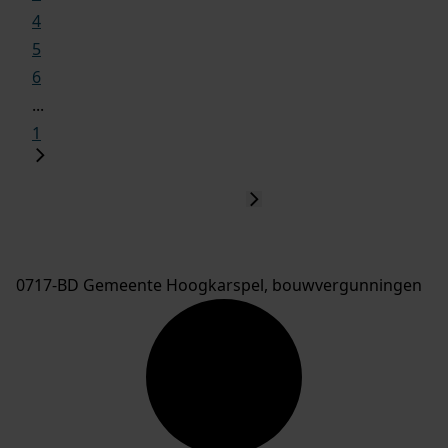
4
5
6
...
1
0717-BD Gemeente Hoogkarspel, bouwvergunningen