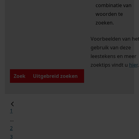
combinatie van
woorden te
zoeken.
Voorbeelden van he
gebruik van deze
leestekens en meer
zoektips vindt u
hier
.
Zoek
Uitgebreid zoeken
1
...
2
3