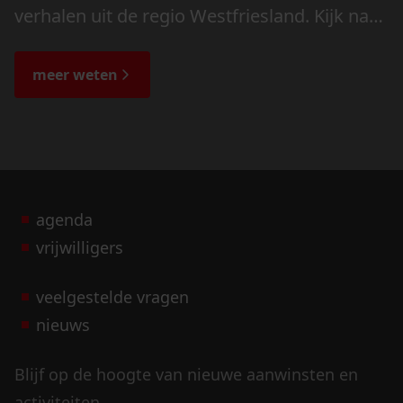
verhalen uit de regio Westfriesland. Kijk naar
de veranderingen in het landschap en lees
de bijzondere verhalen.
meer weten
agenda
vrijwilligers
veelgestelde vragen
nieuws
Blijf op de hoogte van nieuwe aanwinsten en
activiteiten.