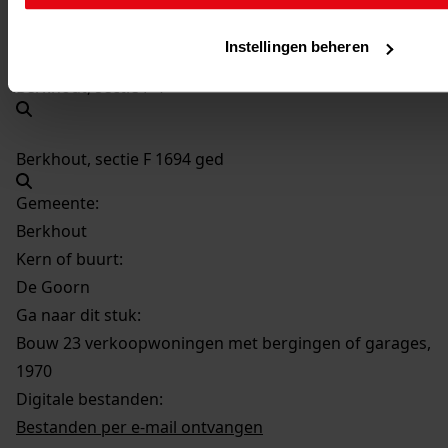
Perceel:
Instellingen beheren
Berkhout, sectie F 4
Berkhout, sectie F 1694 ged
Gemeente:
Berkhout
Kern of buurt:
De Goorn
Ga naar dit stuk:
Bouw 23 verkoopwoningen met bergingen of garages,
1970
Digitale bestanden:
Bestanden per e-mail ontvangen