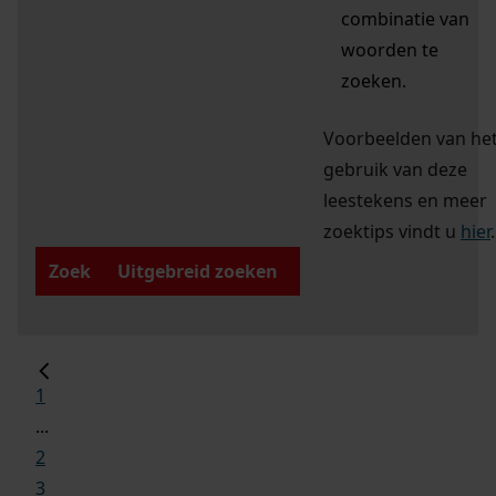
combinatie van
woorden te
zoeken.
Voorbeelden van he
gebruik van deze
leestekens en meer
zoektips vindt u
hier
.
Zoek
Uitgebreid zoeken
1
...
2
3