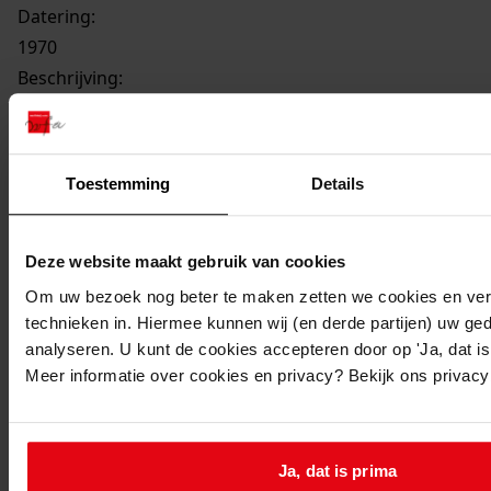
Datering
:
1970
Beschrijving:
Bouw 23 verkoopwoningen met bergingen of garages
Datum vergunning:
22-09-1970
Toestemming
Details
Adres:
De Goorn, Overdorpstraat 49, 51, 53, 55, 57, 59, 61, 63
De Goorn, Pastoor Lemeerstraat 42, 43, 44, 45, 46, 47,
Deze website maakt gebruik van cookies
48
Om uw bezoek nog beter te maken zetten we cookies en verg
De Goorn, Tulpenhof 25, 27, 29, 31, 33, 35, 37, 39
technieken in. Hiermee kunnen wij (en derde partijen) uw ge
analyseren. U kunt de cookies accepteren door op 'Ja, dat is 
Nieuw adres:
Meer informatie over cookies en privacy? Bekijk ons privac
De Goorn, Tulpenhof / Past. Lemeerstraat /
Overdorpstraat 25 - 39 oneven / 42 - 48 / 49 - 63
Ja, dat is prima
oneven