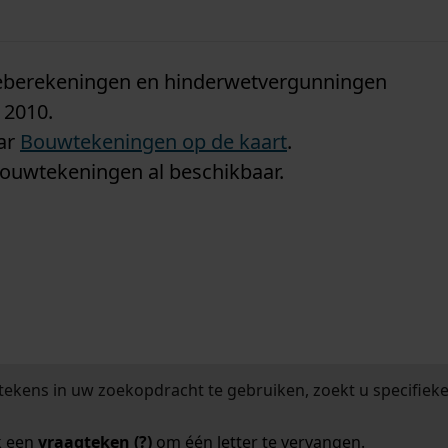
n
tieberekeningen en hinderwetvergunningen
 2010.
aar
Bouwtekeningen op de kaart
.
bouwtekeningen al beschikbaar.
tekens in uw zoekopdracht te gebruiken, zoekt u specifieker
k een
vraagteken (?)
om één letter te vervangen.