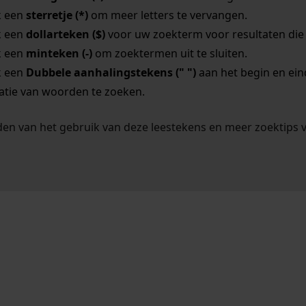
k een
sterretje (*)
om meer letters te vervangen.
k een
dollarteken ($)
voor uw zoekterm voor resultaten die o
k een
minteken (-)
om zoektermen uit te sluiten.
k een
Dubbele aanhalingstekens (" ")
aan het begin en ei
tie van woorden te zoeken.
en van het gebruik van deze leestekens en meer zoektips 