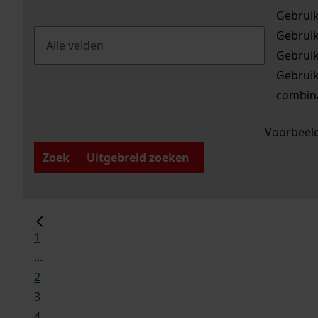
Gebrui
Gebrui
Gebrui
Gebrui
combina
Voorbeeld
Zoek
Uitgebreid zoeken
1
...
2
3
4