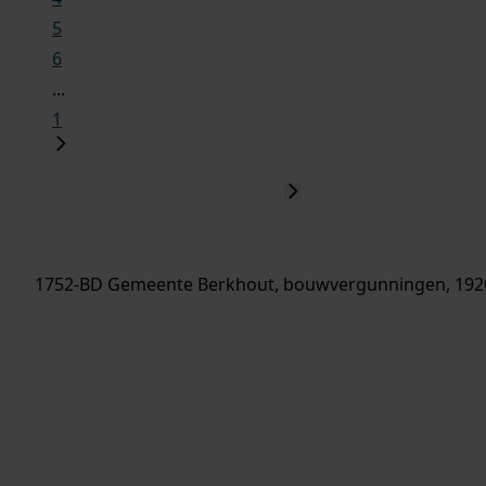
5
6
...
1
1752-BD Gemeente Berkhout, bouwvergunningen, 192