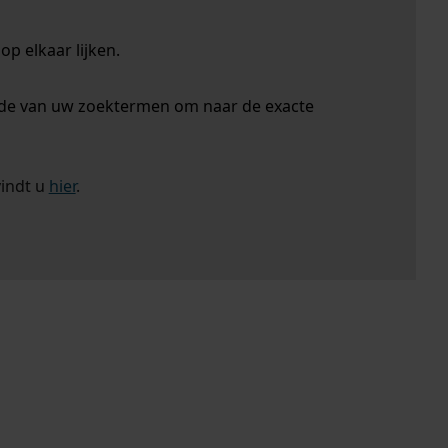
p elkaar lijken.
nde van uw zoektermen om naar de exacte
vindt u
hier
.