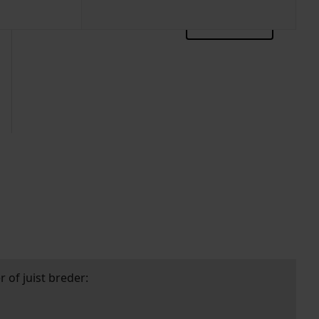
zoektips
 of juist breder: