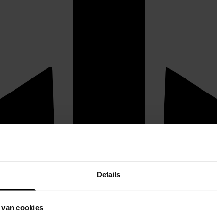
Details
 van cookies