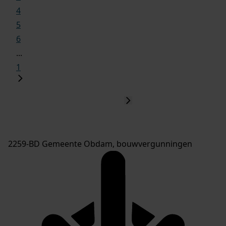
4
5
6
...
1
2259-BD Gemeente Obdam, bouwvergunningen