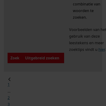
combinatie van
woorden te
zoeken.
Voorbeelden van he
gebruik van deze
leestekens en meer
zoektips vindt u
hier
.
Zoek
Uitgebreid zoeken
1
...
2
3