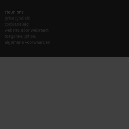
steun ons
privacybeleid
cookiebeleid
website door webreact
toegankelijkheid
algemene voorwaarden