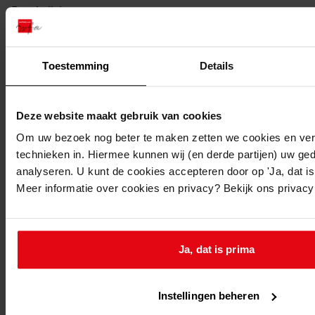
Beschrijving:
Bouw van 2 x 2 woningen onder een kap
Datum vergunning:
Toestemming
Details
01-05-1991
Adres:
Deze website maakt gebruik van cookies
Obdam, Fazant 20
Om uw bezoek nog beter te maken zetten we cookies en verg
technieken in. Hiermee kunnen wij (en derde partijen) uw ge
analyseren. U kunt de cookies accepteren door op 'Ja, dat is 
Obdam, Fazant 22
Meer informatie over cookies en privacy? Bekijk ons privac
Obdam, Lijster 8
Ja, dat is prima
Obdam, Lijster 10
Instellingen beheren
Perceel: