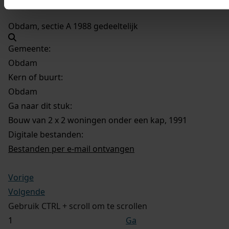
Obdam, sectie A 1988 gedeeltelijk
Gemeente:
Obdam
Kern of buurt:
Obdam
Ga naar dit stuk:
Bouw van 2 x 2 woningen onder een kap, 1991
Digitale bestanden:
Bestanden per e-mail ontvangen
Vorige
Volgende
Gebruik CTRL + scroll om te scrollen
Ga