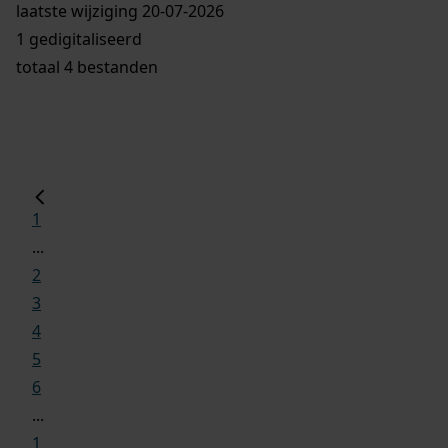
laatste wijziging 20-07-2026
1 gedigitaliseerd
totaal 4 bestanden
1
...
2
3
4
5
6
...
1