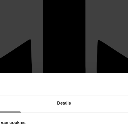
Details
 van cookies