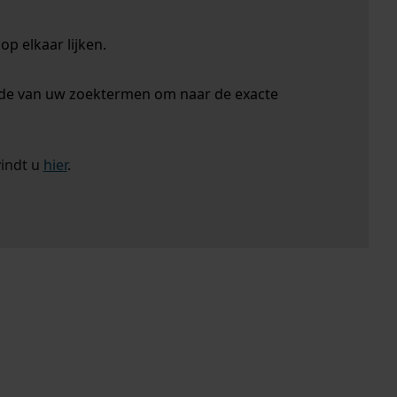
p elkaar lijken.
nde van uw zoektermen om naar de exacte
vindt u
hier
.