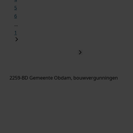
5
6
...
1
2259-BD Gemeente Obdam, bouwvergunningen