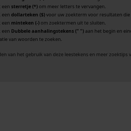
k een
sterretje (*)
om meer letters te vervangen.
k een
dollarteken ($)
voor uw zoekterm voor resultaten die o
k een
minteken (-)
om zoektermen uit te sluiten.
k een
Dubbele aanhalingstekens (" ")
aan het begin en ei
tie van woorden te zoeken.
en van het gebruik van deze leestekens en meer zoektips 