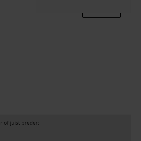
zoektips
 of juist breder: