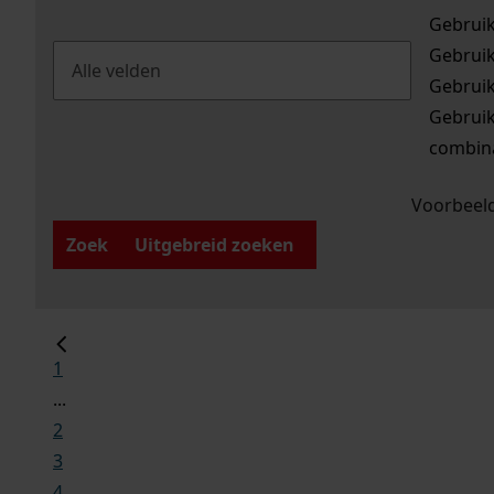
Gebrui
Gebrui
Gebrui
Gebrui
combina
Voorbeeld
Zoek
Uitgebreid zoeken
1
...
2
3
4