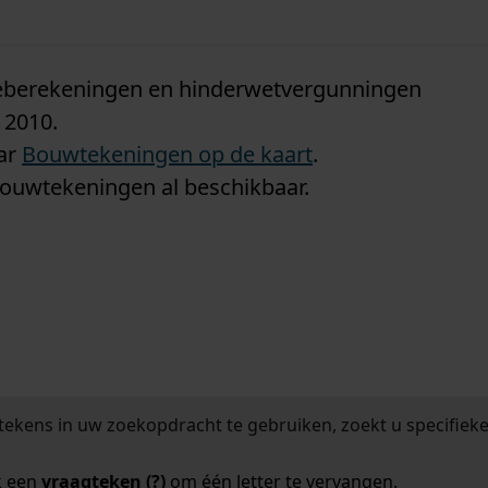
n
tieberekeningen en hinderwetvergunningen
 2010.
aar
Bouwtekeningen op de kaart
.
bouwtekeningen al beschikbaar.
tekens in uw zoekopdracht te gebruiken, zoekt u specifieker
k een
vraagteken (?)
om één letter te vervangen.