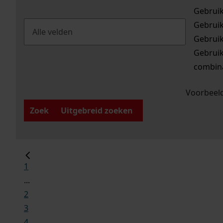
Gebrui
Gebrui
Gebrui
Gebrui
combina
Voorbeeld
Zoek
Uitgebreid zoeken
1
...
2
3
4