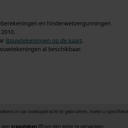
n
tieberekeningen en hinderwetvergunningen
 2010.
aar
Bouwtekeningen op de kaart
.
bouwtekeningen al beschikbaar.
tekens in uw zoekopdracht te gebruiken, zoekt u specifieker
k een
vraagteken (?)
om één letter te vervangen.