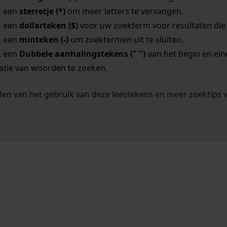
k een
sterretje (*)
om meer letters te vervangen.
k een
dollarteken ($)
voor uw zoekterm voor resultaten die o
k een
minteken (-)
om zoektermen uit te sluiten.
k een
Dubbele aanhalingstekens (" ")
aan het begin en ei
tie van woorden te zoeken.
en van het gebruik van deze leestekens en meer zoektips 