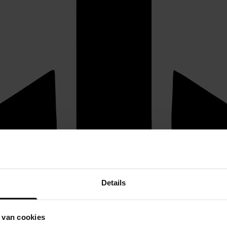
Details
 van cookies