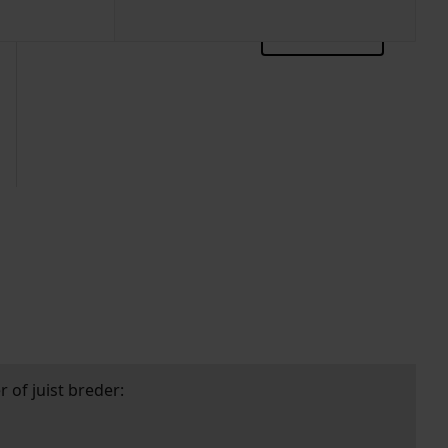
zoektips
 of juist breder: