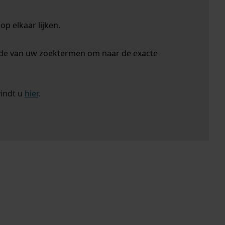
p elkaar lijken.
nde van uw zoektermen om naar de exacte
vindt u
hier
.