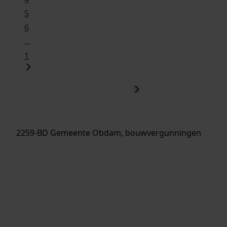
5
6
...
1
2259-BD Gemeente Obdam, bouwvergunningen