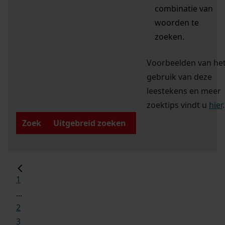
combinatie van
woorden te
zoeken.
Voorbeelden van he
gebruik van deze
leestekens en meer
zoektips vindt u
hier
.
Zoek
Uitgebreid zoeken
1
...
2
3