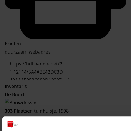
Printen
duurzaam webadres
Inventaris
De Buurt
303
Plaatsen tuinhuisje, 1998
Datering
:
1998