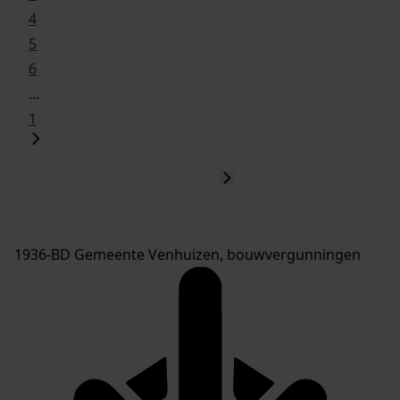
4
5
6
...
1
1936-BD Gemeente Venhuizen, bouwvergunningen