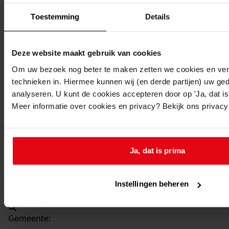
Beschrijving:
Toestemming
Details
Plaatsen tuinhuisje
Datum vergunning:
09-09-1998
Deze website maakt gebruik van cookies
Adres:
Om uw bezoek nog beter te maken zetten we cookies en verg
technieken in. Hiermee kunnen wij (en derde partijen) uw ge
Venhuizen, De Buurt 4
analyseren. U kunt de cookies accepteren door op 'Ja, dat is 
Meer informatie over cookies en privacy? Bekijk ons privac
Nieuw adres:
Venhuizen, De Buurt 4
Ja, dat is prima
Perceel:
Instellingen beheren
Venhuizen, sectie G 693
Gemeente: