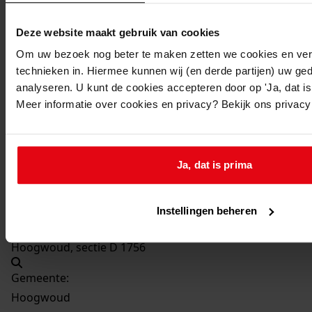
Bouw van 2 rijwielbergingen
Datum vergunning:
Deze website maakt gebruik van cookies
16-10-1974
Om uw bezoek nog beter te maken zetten we cookies en verg
Adres:
technieken in. Hiermee kunnen wij (en derde partijen) uw ge
analyseren. U kunt de cookies accepteren door op 'Ja, dat is 
Meer informatie over cookies en privacy? Bekijk ons privac
Hoogwoud, Burgemeester Heymansstraat 4
Nieuw adres:
Ja, dat is prima
Hoogwoud, Burgemeester Heijmansstraat 4
Perceel:
Instellingen beheren
Hoogwoud, sectie D 1756
Gemeente:
Hoogwoud