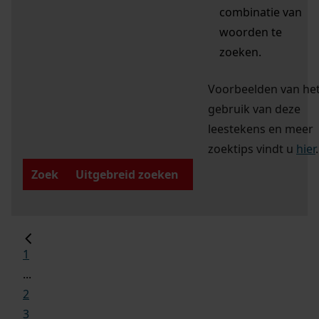
combinatie van
woorden te
zoeken.
Voorbeelden van he
gebruik van deze
leestekens en meer
zoektips vindt u
hier
.
Zoek
Uitgebreid zoeken
1
...
2
3