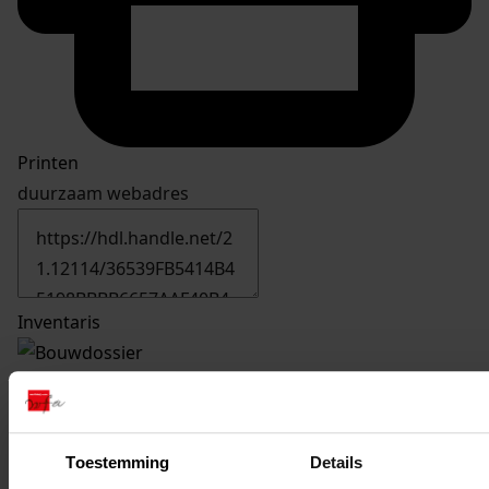
Printen
duurzaam webadres
Inventaris
1531
Bouw van 2 rijwielbergingen, 16-10-1974
Datering
:
16-10-1974
Toestemming
Details
Beschrijving: