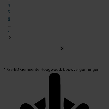
4
5
6
...
1
1725-BD Gemeente Hoogwoud, bouwvergunningen