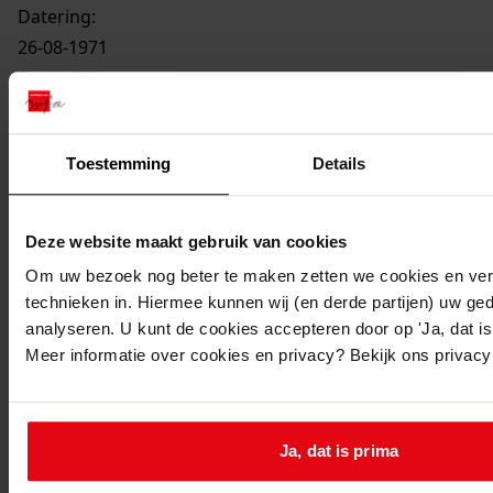
Datering
:
26-08-1971
Beschrijving:
Bouw 29 woningen Grutto 26-34 even, Patrijs 1-21
oneven, Patrijs 2-26 even
Toestemming
Details
Datum vergunning:
26-08-1971
Adres:
Deze website maakt gebruik van cookies
Ursem, Grutto 26, 28, 30, 32, 34
Om uw bezoek nog beter te maken zetten we cookies en verg
Ursem, Patrijs 1, 3, 5, 7, 9, 11, 13, 15, 17, 19, 19, 2, 4, 6, 8,
technieken in. Hiermee kunnen wij (en derde partijen) uw ge
10, 12, 14, 16, 18, 20, 22, 24, 26
analyseren. U kunt de cookies accepteren door op 'Ja, dat is 
Nieuw adres:
Meer informatie over cookies en privacy? Bekijk ons privac
Ursem, Grutto / Patrijs 26 - 34 even / 1 - 21 oneven, 2 -
26 even
Ja, dat is prima