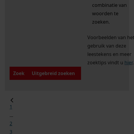
combinatie van
woorden te
zoeken.
Voorbeelden van he
gebruik van deze
leestekens en meer
zoektips vindt u
hier
.
Zoek
Uitgebreid zoeken
1
...
2
3