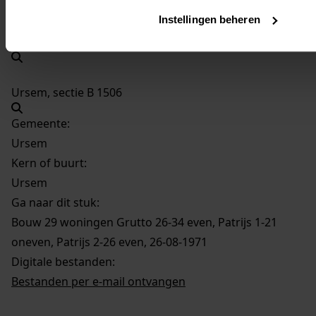
Perceel:
Instellingen beheren
Ursem, sectie B 1456
Ursem, sectie B 1506
Gemeente:
Ursem
Kern of buurt:
Ursem
Ga naar dit stuk:
Bouw 29 woningen Grutto 26-34 even, Patrijs 1-21
oneven, Patrijs 2-26 even, 26-08-1971
Digitale bestanden:
Bestanden per e-mail ontvangen