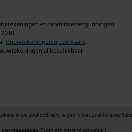
n
tieberekeningen en hinderwetvergunningen
 2010.
aar
Bouwtekeningen op de kaart
.
bouwtekeningen al beschikbaar.
tekens in uw zoekopdracht te gebruiken, zoekt u specifieker
k een
vraagteken (?)
om één letter te vervangen.