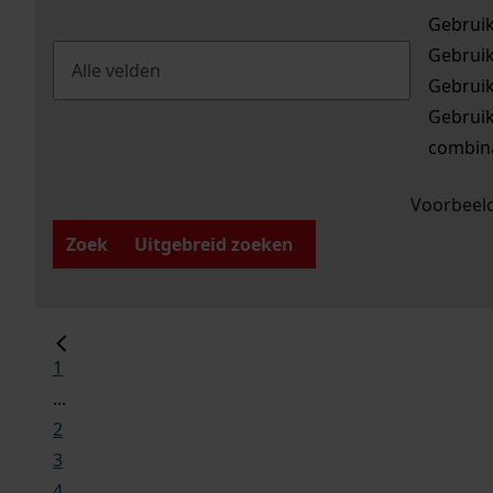
Gebrui
Gebrui
Gebrui
Gebrui
combina
Voorbeeld
Zoek
Uitgebreid zoeken
1
...
2
3
4