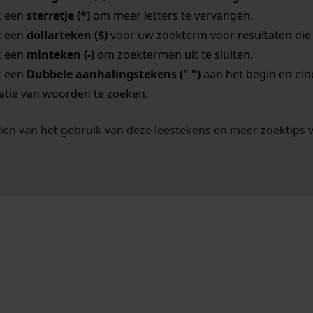
k een
sterretje (*)
om meer letters te vervangen.
k een
dollarteken ($)
voor uw zoekterm voor resultaten die o
k een
minteken (-)
om zoektermen uit te sluiten.
k een
Dubbele aanhalingstekens (" ")
aan het begin en ei
tie van woorden te zoeken.
en van het gebruik van deze leestekens en meer zoektips 