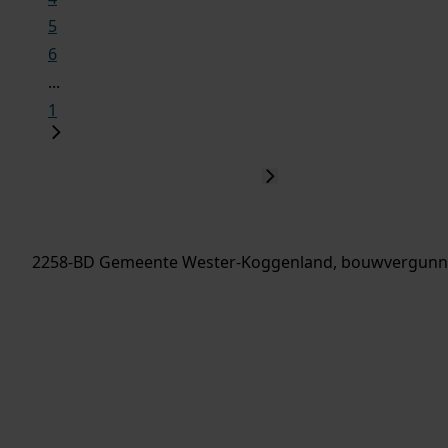
5
6
...
1
2258-BD Gemeente Wester-Koggenland, bouwvergunni