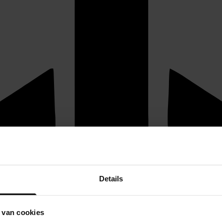
Details
 van cookies