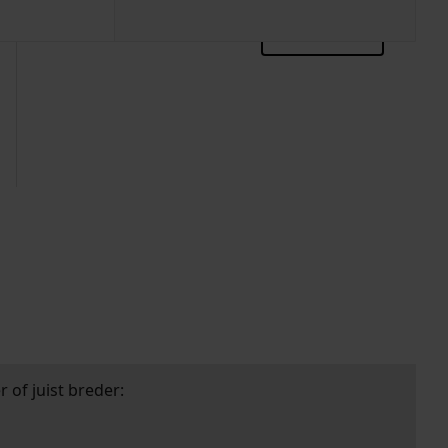
zoektips
 of juist breder: