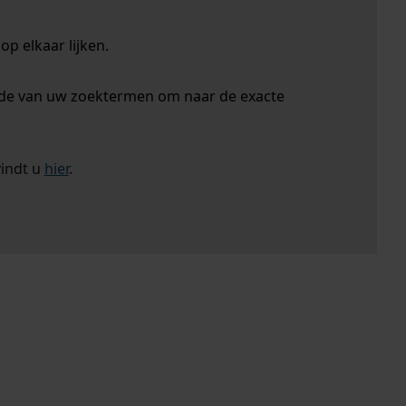
p elkaar lijken.
nde van uw zoektermen om naar de exacte
vindt u
hier
.