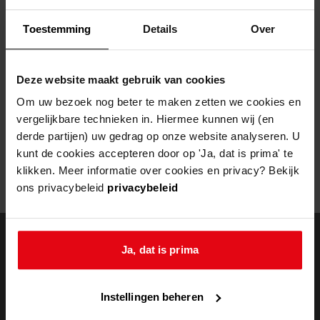
Helaas, er is een fout opgetreden
Toestemming
Details
Over
Door een fout tijdens het verwerken van deze pagina is het niet
mogelijk om deze pagina te kunnen bekijken.
Deze website maakt gebruik van cookies
404
- Not Found
Om uw bezoek nog beter te maken zetten we cookies en
vergelijkbare technieken in. Hiermee kunnen wij (en
Mogelijk kunt u deze pagina niet bezoeken door:
derde partijen) uw gedrag op onze website analyseren. U
kunt de cookies accepteren door op 'Ja, dat is prima' te
een
verouderde bladwijzer/favoriet
klikken. Meer informatie over cookies en privacy? Bekijk
een zoekmachine heeft een
verouderde lijst van de website
ons privacybeleid
privacybeleid
een
fout getypt
adres
Ja, dat is prima
doorzoek de
Instellingen beheren