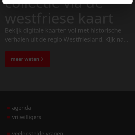
collectie via de
westfriese kaart
Bekijk digitale kaarten vol met historische
verhalen uit de regio Westfriesland. Kijk naar
de veranderingen in het landschap en lees
de bijzondere verhalen.
meer weten
agenda
vrijwilligers
veelgestelde vragen