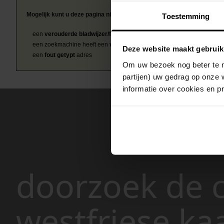
Mogelijk kunt u deze pagina niet bezoeken door:
Toestemming
een
verouderde bladwijzer/favoriet
een zoekmachine heeft een
verouderde lijst van de website
Deze website maakt gebruik
een
fout getypt
adres
Om uw bezoek nog beter te m
partijen) uw gedrag op onze 
informatie over cookies en p
doorzoek de c
westfriese ka