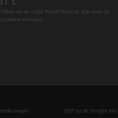
rhalen uit de regio Westfriesland. Kijk naar de
jzondere verhalen.
Blijf op de hoogte van
stelde vragen