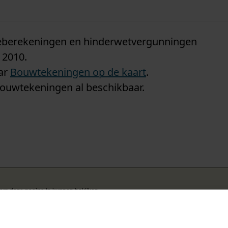
n
tieberekeningen en hinderwetvergunningen
 2010.
aar
Bouwtekeningen op de kaart
.
bouwtekeningen al beschikbaar.
k om deze pagina te kunnen bekijken.