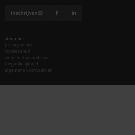
inschrijven
steun ons
privacybeleid
cookiebeleid
website door webreact
toegankelijkheid
algemene voorwaarden