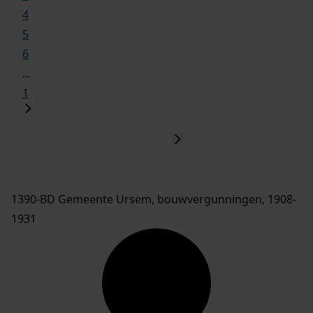
4
5
6
...
1
1390-BD Gemeente Ursem, bouwvergunningen, 1908-
1931