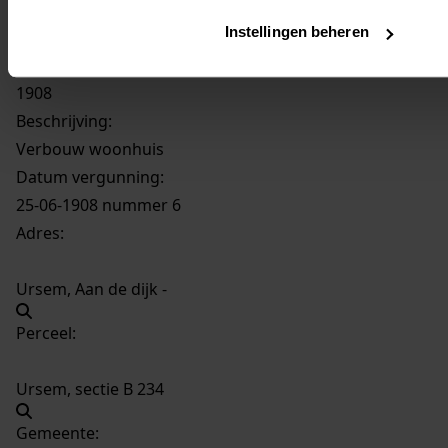
Instellingen beheren
574
Verbouw woonhuis, 1908
Datering
:
1908
Beschrijving:
Verbouw woonhuis
Datum vergunning:
25-06-1908 nummer 6
Adres:
Ursem, Aan de dijk -
Perceel:
Ursem, sectie B 234
Gemeente: