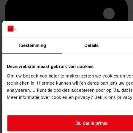
Toestemming
Details
Deze website maakt gebruik van cookies
Printen
Om uw bezoek nog beter te maken zetten we cookies en verg
technieken in. Hiermee kunnen wij (en derde partijen) uw ge
duurzaam webadres
analyseren. U kunt de cookies accepteren door op 'Ja, dat is 
Meer informatie over cookies en privacy? Bekijk ons privac
Inventaris
Ja, dat is prima
Bouwvergunningen uit toegang 1390