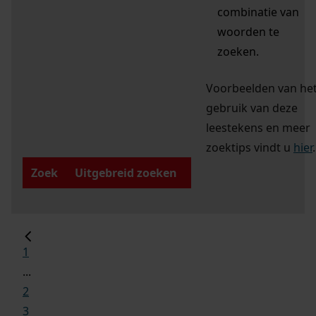
combinatie van
woorden te
zoeken.
Voorbeelden van he
gebruik van deze
leestekens en meer
zoektips vindt u
hier
.
Zoek
Uitgebreid zoeken
1
...
2
3