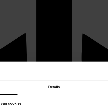
Details
 van cookies