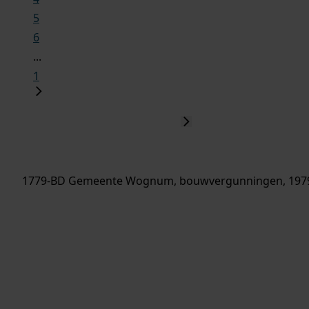
5
6
...
1
1779-BD Gemeente Wognum, bouwvergunningen, 197