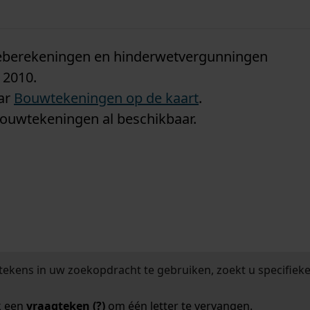
n
tieberekeningen en hinderwetvergunningen
 2010.
aar
Bouwtekeningen op de kaart
.
bouwtekeningen al beschikbaar.
tekens in uw zoekopdracht te gebruiken, zoekt u specifieker
k een
vraagteken (?)
om één letter te vervangen.