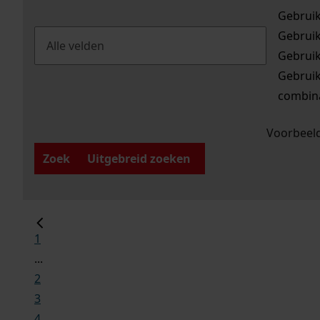
Gebrui
Gebrui
Gebrui
Gebrui
combina
Voorbeeld
Zoek
Uitgebreid zoeken
1
...
2
3
4