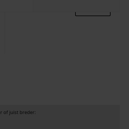
zoektips
 of juist breder: