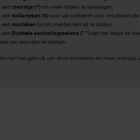
k een
sterretje (*)
om meer letters te vervangen.
k een
dollarteken ($)
voor uw zoekterm voor resultaten die o
k een
minteken (-)
om zoektermen uit te sluiten.
k een
Dubbele aanhalingstekens (" ")
aan het begin en ei
tie van woorden te zoeken.
en van het gebruik van deze leestekens en meer zoektips 