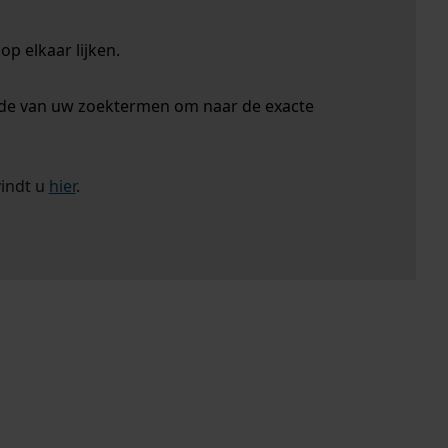
p elkaar lijken.
nde van uw zoektermen om naar de exacte
vindt u
hier
.