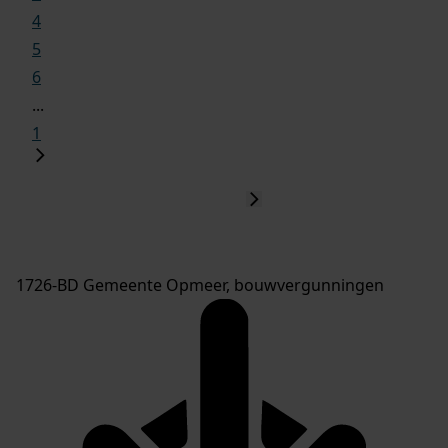
4
5
6
...
1
1726-BD Gemeente Opmeer, bouwvergunningen