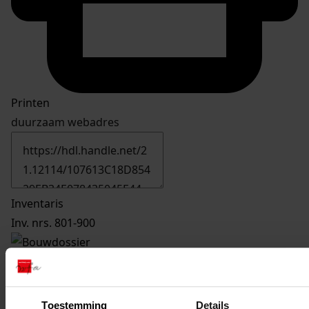
Printen
duurzaam webadres
Inventaris
Inv. nrs. 801-900
897
Verbouwen van woonhuis, 13-03-1973
Datering
:
13-03-1973
Toestemming
Details