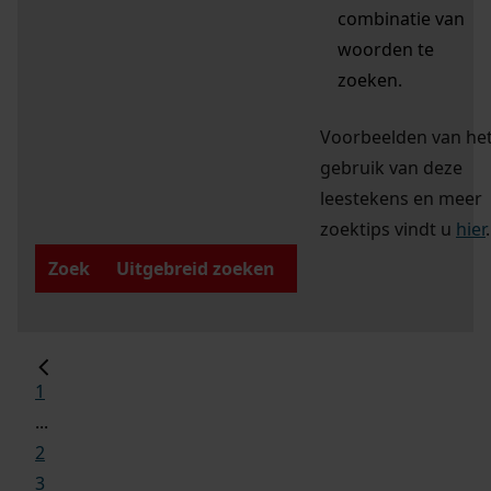
combinatie van
woorden te
zoeken.
Voorbeelden van he
gebruik van deze
leestekens en meer
zoektips vindt u
hier
.
Zoek
Uitgebreid zoeken
1
...
2
3