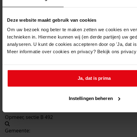
Beschrijving:
Verbouwen van woonhuis
Deze website maakt gebruik van cookies
Datum vergunning:
13-03-1973
Om uw bezoek nog beter te maken zetten we cookies en verg
technieken in. Hiermee kunnen wij (en derde partijen) uw ge
Adres:
analyseren. U kunt de cookies accepteren door op 'Ja, dat is 
Meer informatie over cookies en privacy? Bekijk ons privac
Spierdijk, Noordspierdijk 13
Nieuw adres:
Ja, dat is prima
Spierdijk, Noordspierdijkerweg 13
Instellingen beheren
Perceel:
Opmeer, sectie B 492
Gemeente: