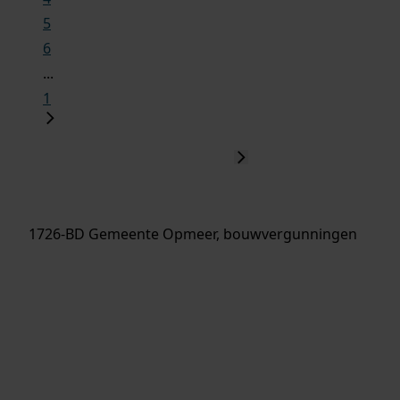
5
6
...
1
1726-BD Gemeente Opmeer, bouwvergunningen