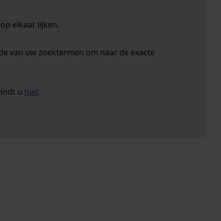
p elkaar lijken.
nde van uw zoektermen om naar de exacte
vindt u
hier
.