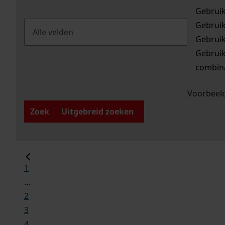
Gebrui
Gebrui
Gebrui
Gebrui
combina
Voorbeeld
Zoek
Uitgebreid zoeken
1
...
2
3
4