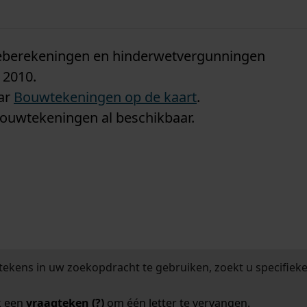
n
tieberekeningen en hinderwetvergunningen
 2010.
aar
Bouwtekeningen op de kaart
.
bouwtekeningen al beschikbaar.
tekens in uw zoekopdracht te gebruiken, zoekt u specifieker
k een
vraagteken (?)
om één letter te vervangen.