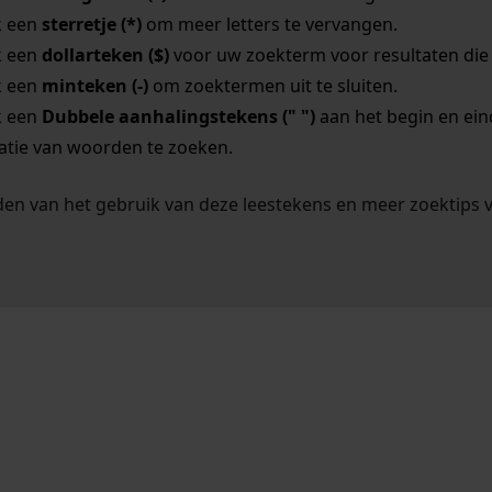
k een
sterretje (*)
om meer letters te vervangen.
k een
dollarteken ($)
voor uw zoekterm voor resultaten die o
k een
minteken (-)
om zoektermen uit te sluiten.
k een
Dubbele aanhalingstekens (" ")
aan het begin en ei
tie van woorden te zoeken.
en van het gebruik van deze leestekens en meer zoektips 