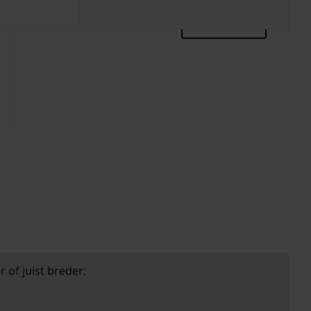
zoektips
 of juist breder: