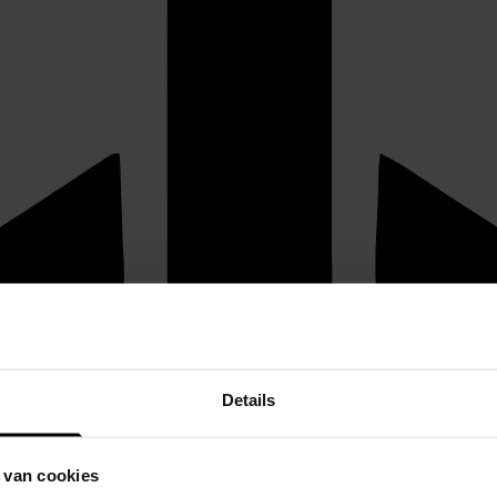
Details
 van cookies