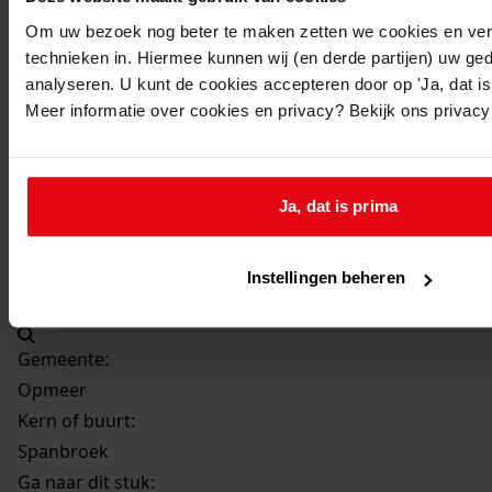
Beschrijving:
Om uw bezoek nog beter te maken zetten we cookies en verg
Uitbreiden van de ligboxenstal
technieken in. Hiermee kunnen wij (en derde partijen) uw ge
Datum vergunning:
analyseren. U kunt de cookies accepteren door op 'Ja, dat is 
9-5-2006
Meer informatie over cookies en privacy? Bekijk ons privac
Adres:
Spanbroek, Grote Zomerdijk 51
Ja, dat is prima
Perceel:
Instellingen beheren
Opmeer, sectie C 650
Gemeente:
Opmeer
Kern of buurt:
Spanbroek
Ga naar dit stuk: