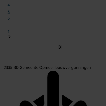
4
5
6
...
1
2335-BD Gemeente Opmeer, bouwvergunningen