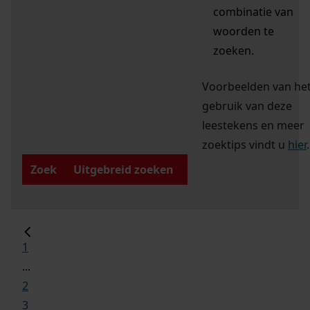
combinatie van
woorden te
zoeken.
Voorbeelden van he
gebruik van deze
leestekens en meer
zoektips vindt u
hier
.
Zoek
Uitgebreid zoeken
1
...
2
3