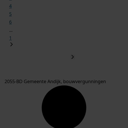
4
5
6
...
1
2055-BD Gemeente Andijk, bouwvergunningen