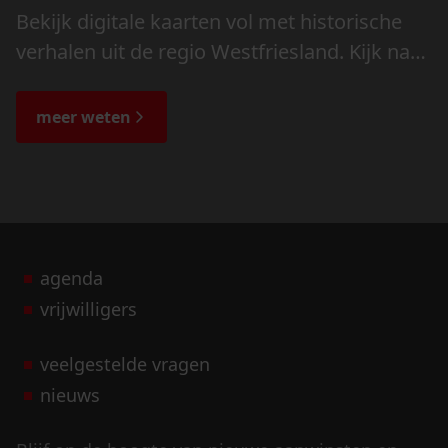
Bekijk digitale kaarten vol met historische
verhalen uit de regio Westfriesland. Kijk naar
de veranderingen in het landschap en lees
de bijzondere verhalen.
meer weten
agenda
vrijwilligers
veelgestelde vragen
nieuws