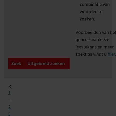
combinatie van
woorden te
zoeken.
Voorbeelden van he
gebruik van deze
leestekens en meer
zoektips vindt u
hier
.
Zoek
Uitgebreid zoeken
1
...
2
3