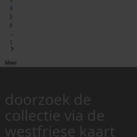
4
5
6
...
1
Meer
doorzoek de
collectie via de
westfriese kaart