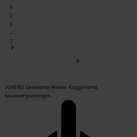
4
5
6
...
1
2048-BD Gemeente Wester-Koggenland,
bouwvergunningen