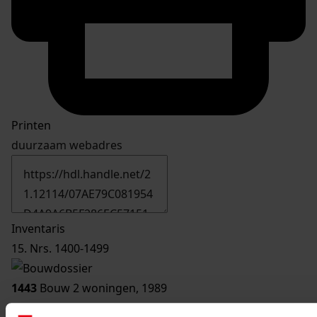
Printen
duurzaam webadres
Inventaris
15. Nrs. 1400-1499
1443
Bouw 2 woningen, 1989
Datering
: