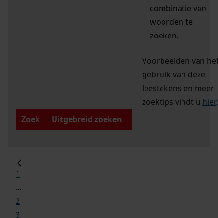
combinatie van
woorden te
zoeken.
Voorbeelden van he
gebruik van deze
leestekens en meer
zoektips vindt u
hier
.
Zoek
Uitgebreid zoeken
1
...
2
3