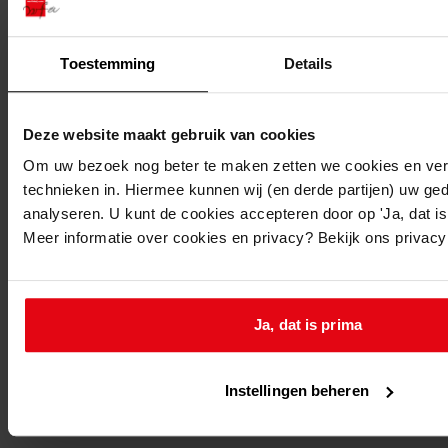
1989
Beschrijving:
Toestemming
Details
Bouw 2 woningen
Datum vergunning:
20-06-1989
Deze website maakt gebruik van cookies
Adres:
Om uw bezoek nog beter te maken zetten we cookies en verg
technieken in. Hiermee kunnen wij (en derde partijen) uw ge
Berkhout, Veldhuizerweg 5
analyseren. U kunt de cookies accepteren door op 'Ja, dat is 
Meer informatie over cookies en privacy? Bekijk ons privac
Berkhout, Veldhuizerweg 6
Nieuw adres:
Ja, dat is prima
Berkhout, Veldhuizerweg 5, 6
Instellingen beheren
Perceel: