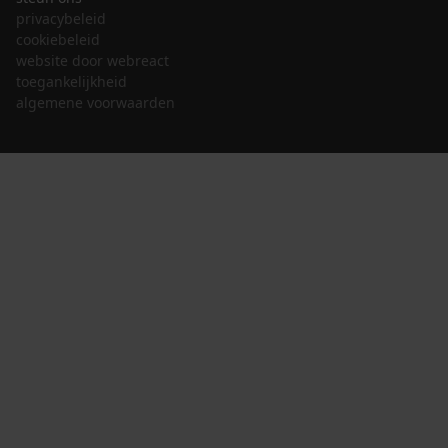
privacybeleid
cookiebeleid
website door webreact
toegankelijkheid
algemene voorwaarden