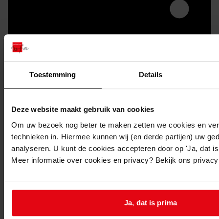
Toestemming
Details
Deze website maakt gebruik van cookies
Printen
duurzaam webadres
Om uw bezoek nog beter te maken zetten we cookies en verg
technieken in. Hiermee kunnen wij (en derde partijen) uw ge
analyseren. U kunt de cookies accepteren door op 'Ja, dat is 
Meer informatie over cookies en privacy? Bekijk ons privac
Inventaris
1. Medemblik 1933-1980
Ja, dat is prima
1.42. Nummers 2051 t/m 2100