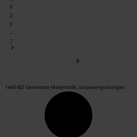
4
5
6
...
1
1440-BD Gemeente Medemblik, bouwvergunningen