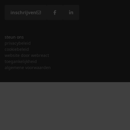
inschrijven
steun ons
privacybeleid
cookiebeleid
website door webreact
toegankelijkheid
algemene voorwaarden