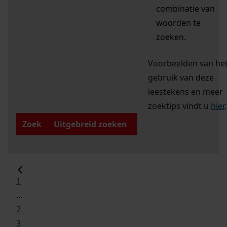
combinatie van
woorden te
zoeken.
Voorbeelden van he
gebruik van deze
leestekens en meer
zoektips vindt u
hier
.
Zoek
Uitgebreid zoeken
1
...
2
3