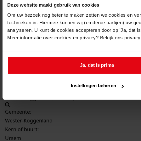
2003
Deze website maakt gebruik van cookies
Beschrijving:
Om uw bezoek nog beter te maken zetten we cookies en verg
het plaatsen van een kap op de garage
technieken in. Hiermee kunnen wij (en derde partijen) uw ge
analyseren. U kunt de cookies accepteren door op 'Ja, dat is 
Datum vergunning:
Meer informatie over cookies en privacy? Bekijk ons privac
27-05-2003
Adres:
Ja, dat is prima
Ursem, Geesterland 2
Perceel:
Instellingen beheren
Wester-Koggenland, sectie Q 318
Gemeente:
Wester-Koggenland
Kern of buurt:
Ursem