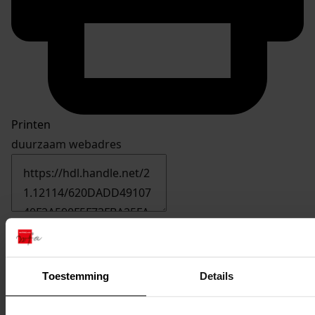
Printen
duurzaam webadres
Inventaris
Nummers 3101 tot en met 3200
Toestemming
Details
3157
het plaatsen van een kap op de garage, 2003
Datering
: