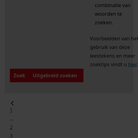
combinatie van
woorden te
zoeken.
Voorbeelden van he
gebruik van deze
leestekens en meer
zoektips vindt u
hier
.
Zoek
Uitgebreid zoeken
1
...
2
3