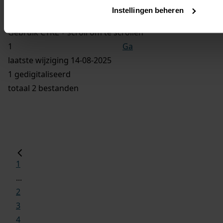
Vorige
Instellingen beheren
Volgende
Gebruik CTRL + scroll om te scrollen
Ga
laatste wijziging 14-08-2025
1 gedigitaliseerd
totaal 2 bestanden
1
...
2
3
4