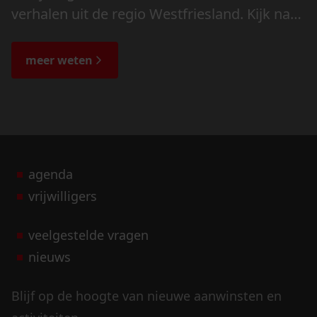
verhalen uit de regio Westfriesland. Kijk naar
de veranderingen in het landschap en lees
de bijzondere verhalen.
meer weten
agenda
vrijwilligers
veelgestelde vragen
nieuws
Blijf op de hoogte van nieuwe aanwinsten en