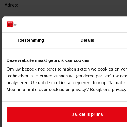
Adres:
Andijk, Prinses Marijkestraat 39
Nieuw adres:
Toestemming
Details
Andijk, Prinses Marijkestraat 49
Deze website maakt gebruik van cookies
Perceel:
Om uw bezoek nog beter te maken zetten we cookies en verg
technieken in. Hiermee kunnen wij (en derde partijen) uw ge
Andijk, sectie D 3073
analyseren. U kunt de cookies accepteren door op 'Ja, dat is 
Gemeente:
Meer informatie over cookies en privacy? Bekijk ons privac
Andijk
Ga naar dit stuk:
Bouw van een garage, 1967
Ja, dat is prima