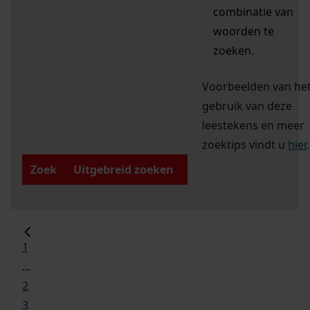
combinatie van
woorden te
zoeken.
Voorbeelden van he
gebruik van deze
leestekens en meer
zoektips vindt u
hier
.
Zoek
Uitgebreid zoeken
1
...
2
3