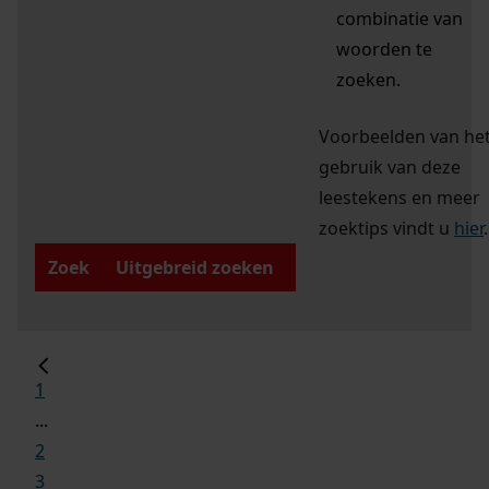
combinatie van
woorden te
zoeken.
Voorbeelden van he
gebruik van deze
leestekens en meer
zoektips vindt u
hier
.
Zoek
Uitgebreid zoeken
1
...
2
3