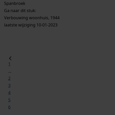
Spanbroek
Ga naar dit stuk:
Verbouwing woonhuis, 1944
laatste wijziging 10-01-2023
1
...
2
3
4
5
6
...