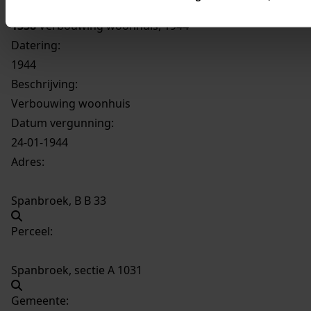
1338
Verbouwing woonhuis, 1944
Datering
:
1944
Beschrijving:
Verbouwing woonhuis
Datum vergunning:
24-01-1944
Adres:
Spanbroek, B B 33
Perceel:
Spanbroek, sectie A 1031
Gemeente: