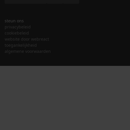
steun ons
privacybeleid
cookiebeleid
website door webreact
toegankelijkheid
algemene voorwaarden